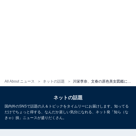
All About ニュース
ネットの話題
川栄李奈、文春の原色美女図鑑に掲載されたことを報告「文春さんに“美女認定”されたんですね」
ネットの話題
国内外のSNSで話題の人＆トピックをタイムリーにお届けします。知ってる
だけでちょっと得する、なんだか楽しい気分になれる、ネット発「知ら（な
きゃ）損」ニュースが盛りだくさん。