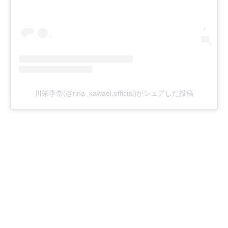
川栄李奈(@rina_kawaei.official)がシェアした投稿