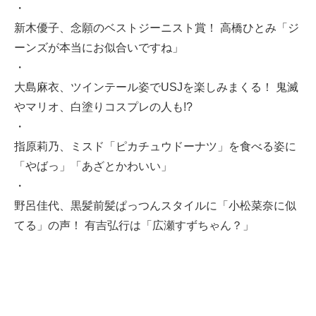
・
新木優子、念願のベストジーニスト賞！ 高橋ひとみ「ジ
ーンズが本当にお似合いですね」
・
大島麻衣、ツインテール姿でUSJを楽しみまくる！ 鬼滅
やマリオ、白塗りコスプレの人も!?
・
指原莉乃、ミスド「ピカチュウドーナツ」を食べる姿に
「やばっ」「あざとかわいい」
・
野呂佳代、黒髪前髪ぱっつんスタイルに「小松菜奈に似
てる」の声！ 有吉弘行は「広瀬すずちゃん？」