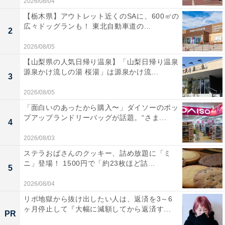
2026/08/04
【栃木県】アウトレット近くのSAに、600㎡の
広々ドッグランも！ 東北自動車道の...
2
2026/08/05
【山梨県の人気日帰り温泉】「山梨日帰り温泉
源泉かけ流しの湯 桜湯」は源泉かけ流...
3
2026/08/05
「面白いのあったから購入〜」ダイソーのポッ
プアップランドリーバッグが話題。“さま...
4
2026/08/03
ステラおばさんのクッキー、詰め放題に「ミ
ニ」登場！ 1500円で「約23枚ほど詰...
5
2026/08/04
リボ地獄から抜け出したい人は、返済を3～6
ヶ月停止して『大幅に減額してから返済す...
PR