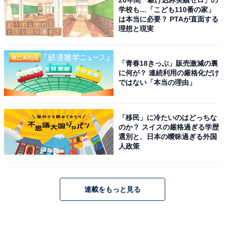
学校も…「こども110番の家」
は本当に必要？ PTAが直面する
理想と現実
「青春18きっぷ」販売激減の裏
に何が？ 連続利用の厳格化だけ
ではない「本当の理由」
「移民」に冷たいのはどっちな
のか？ スイスの厳格過ぎる学歴
選別と、日本の曖昧過ぎる外国
人政策
連載をもっと見る