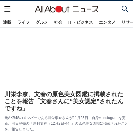
連載
ライフ
グルメ
社会
IT・ビジネス
エンタメ
リサ
川栄李奈、文春の原色美女図鑑に掲載された
ことを報告「文春さんに“美女認定”されたん
ですね」
元AKB48のメンバーである川栄李奈さんが11月25日、自身のInstagramを更
新。同日発売の『週刊文春（12月2日号）』の原色美女図鑑に掲載されたこと
を、報告しました。