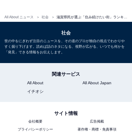
All About ニュース
社会
滋賀県民が選ぶ「住み続けたい街」ランキング！ 3位「湖南市」、2位「米原市」、1位は？
社会
世の中をにぎわず注目のニュースを、その道のプロが独自の視点でわかりや
すく掘り下げます。読めば話のネタになる、視野が広がる、いつでも何かを
「発見」できる情報をお伝えします。
関連サービス
All About
All About Japan
1
2
イチオシ
サイト情報
会社概要
広告掲載
プライバシーポリシー
著作権・商標・免責事項