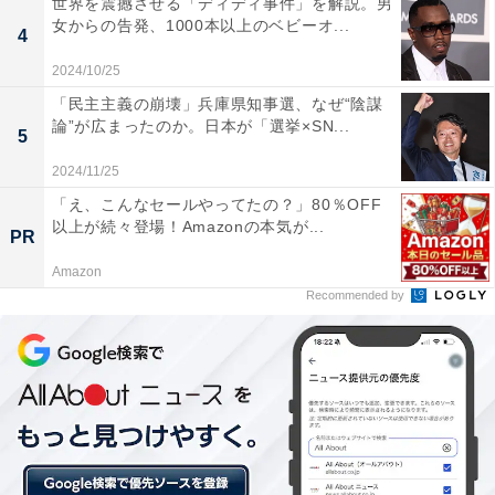
世界を震撼させる「ディディ事件」を解説。男
女からの告発、1000本以上のベビーオ...
4
2024/10/25
「民主主義の崩壊」兵庫県知事選、なぜ“陰謀
論”が広まったのか。日本が「選挙×SN...
5
2024/11/25
「え、こんなセールやってたの？」80％OFF
以上が続々登場！Amazonの本気が...
1位はのどかな田園都市「守山市」
PR
Amazon
「守山市」は、市域のほとんどが平地で、半分が農地か
Recommended by
らなる地域。鉄道を利用すれば京都駅までは約30分、大
阪駅までは約1時間と交通アクセスが良いエリア。車を
利用すれば琵琶湖までは約15分でアクセスできるため、
アウトドアを楽しめます。