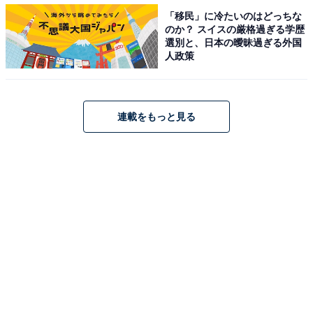
・
「移民」に冷たいのはどっちな
滋賀県の住みここちランキング！ 3位「大津市」、2位
のか？ スイスの厳格過ぎる学歴
「守山市」、1位はやはり…
選別と、日本の曖昧過ぎる外国
人政策
・
京都府民が選ぶ「住み続けたい街」ランキング！ 3位
「京都市北区」、2位「京都市中京区」、1位は？
連載をもっと見る
・
京都府の「街の幸福度」ランキング！ 3位「向日市」、2
位「木津川市」、1位は？
【関連リンク】
・
プレスリリース