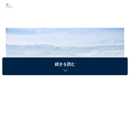
た。
続きを読む
滋賀県米原市、岐阜県揖斐郡揖斐川町、不破郡関ケ原町にまたがる伊吹山