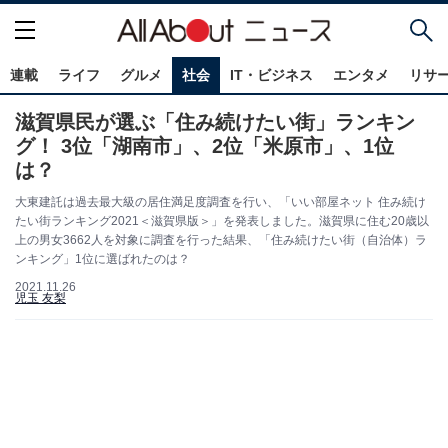
連載
ライフ
グルメ
社会
IT・ビジネス
エンタメ
リサ
滋賀県民が選ぶ「住み続けたい街」ランキン
グ！ 3位「湖南市」、2位「米原市」、1位
は？
大東建託は過去最大級の居住満足度調査を行い、「いい部屋ネット 住み続け
たい街ランキング2021＜滋賀県版＞」を発表しました。滋賀県に住む20歳以
上の男女3662人を対象に調査を行った結果、「住み続けたい街（自治体）ラ
ンキング」1位に選ばれたのは？
2021.11.26
児玉 友梨