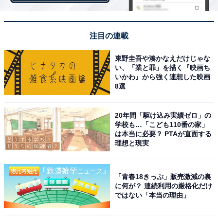
「住み続けたい街（自治体）ランキング」は、2020～
2021年の回答者数50名以上の自治体を対象として集計。
このランキングは、「ずっと住んでいたい」という設問
注目の連載
に対して、そう思う：100点、どちらかと言えばそう思
う：75点、どちらでもない：50点、どちらかと言えばそ
東野圭吾や湊かなえだけじゃな
い、「業と罪」を描く『映画ち
う思わない：25点、そう思わない：0点とした場合の平
いかわ』から強く連想した映画
均値でランキングを作成しています。
8選
20年間「駆け込み実績ゼロ」の
＞6位までの全ランキング結果を見る
学校も…「こども110番の家」
は本当に必要？ PTAが直面する
理想と現実
【おすすめ記事】
「青春18きっぷ」販売激減の裏
・
に何が？ 連続利用の厳格化だけ
滋賀県の「街の幸福度」ランキング！ 3位「米原市」、2
ではない「本当の理由」
位「野洲市」、1位は？