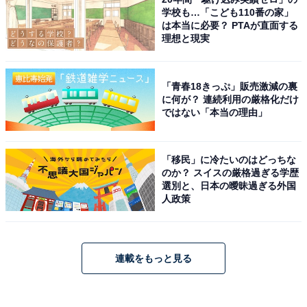
学校も…「こども110番の家」
は本当に必要？ PTAが直面する
理想と現実
「青春18きっぷ」販売激減の裏
に何が？ 連続利用の厳格化だけ
ではない「本当の理由」
「移民」に冷たいのはどっちな
のか？ スイスの厳格過ぎる学歴
選別と、日本の曖昧過ぎる外国
人政策
連載をもっと見る