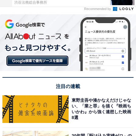
渋谷法務総合事務所
Recommended by
注目の連載
東野圭吾や湊かなえだけじゃな
い、「業と罪」を描く『映画ち
いかわ』から強く連想した映画
8選
20年間「駆け込み実績ゼロ」の