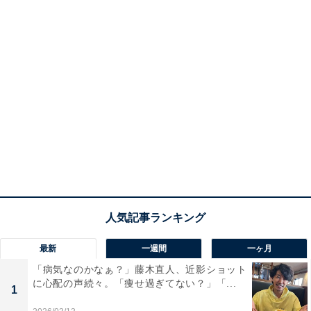
最新
一週間
一ヶ月
「病気なのかなぁ？」藤木直人、近影ショット
に心配の声続々。「痩せ過ぎてない？」「...
1