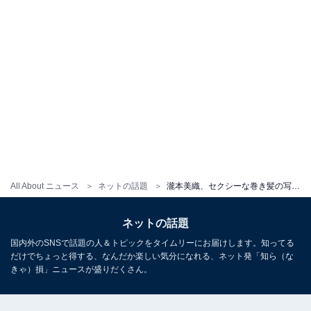
All About ニュース
ネットの話題
瀧本美織、セクシーな巻き髪の写真を投稿！ 「色気が凄いですよ」「色っぽい！セクシー」
ネットの話題
国内外のSNSで話題の人＆トピックをタイムリーにお届けします。知ってる
だけでちょっと得する、なんだか楽しい気分になれる、ネット発「知ら（な
きゃ）損」ニュースが盛りだくさん。