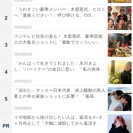
2026/03/13
「うわすごい豪華メンバー」木梨憲武、ヒロミ
へ「連絡ください！」呼び掛ける。ISS...
2
2024/10/17
フジテレビ社長の姿も！ 木梨憲武、豪華芸能
人の大集合ショットに「素敵でカッコいい...
3
2023/09/29
「がんばって生きてくれました」氷川きよ
し、“パートナー”の命日に思い。「私の身体...
4
2025/02/17
「涙出た」サッカー日本代表、炎上騒動の美人
妻との幸せ家族ショットに反響！ 「最高...
5
2026/08/07
リボ地獄から抜け出したい人は、返済を3～6
ヶ月停止して『大幅に減額してから返済す...
PR