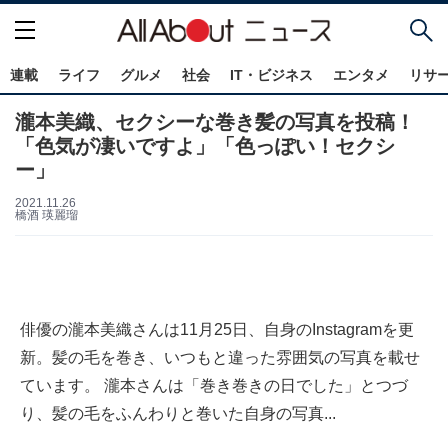
連載
ライフ
グルメ
社会
IT・ビジネス
エンタメ
リサ
瀧本美織、セクシーな巻き髪の写真を投稿！
「色気が凄いですよ」「色っぽい！セクシ
ー」
2021.11.26
橋酒 瑛麗瑠
俳優の瀧本美織さんは11月25日、自身のInstagramを更
新。髪の毛を巻き、いつもと違った雰囲気の写真を載せ
ています。 瀧本さんは「巻き巻きの日でした」とつづ
り、髪の毛をふんわりと巻いた自身の写真...