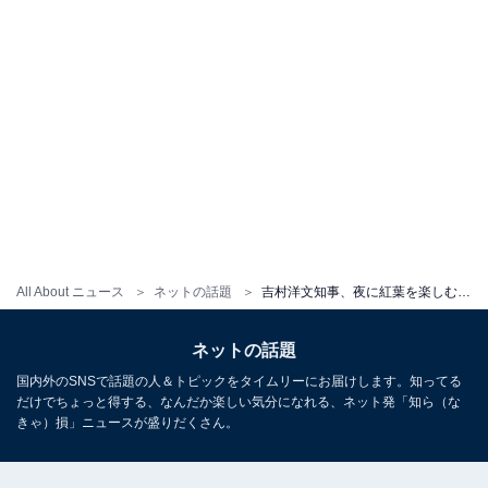
All About ニュース
ネットの話題
吉村洋文知事、夜に紅葉を楽しむ自身の写真に「知事が、綺麗だぜぃ」「紅葉デートしたいぜぃ」の声
ネットの話題
国内外のSNSで話題の人＆トピックをタイムリーにお届けします。知ってる
だけでちょっと得する、なんだか楽しい気分になれる、ネット発「知ら（な
きゃ）損」ニュースが盛りだくさん。