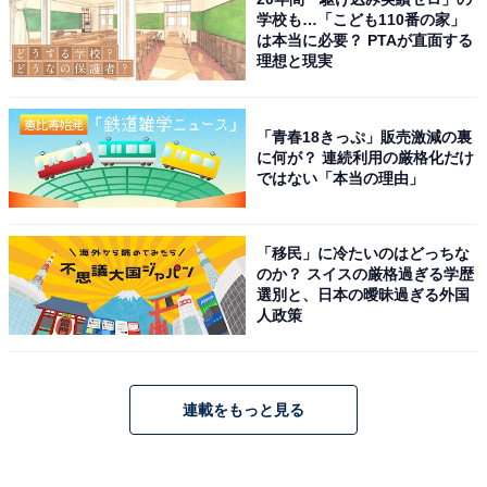
学校も…「こども110番の家」
は本当に必要？ PTAが直面する
理想と現実
「青春18きっぷ」販売激減の裏
に何が？ 連続利用の厳格化だけ
ではない「本当の理由」
「移民」に冷たいのはどっちな
のか？ スイスの厳格過ぎる学歴
選別と、日本の曖昧過ぎる外国
人政策
連載をもっと見る