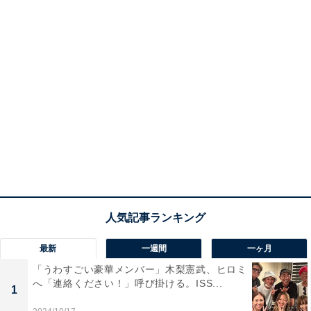
最新
一週間
一ヶ月
「うわすごい豪華メンバー」木梨憲武、ヒロミ
へ「連絡ください！」呼び掛ける。ISS...
1