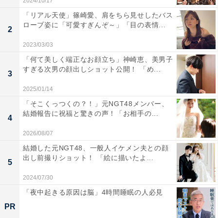
2024/10/17
「リアル天使」篠崎愛、肩をちら見せしたバス
ローブ姿に「可愛すぎんぞ～」「目の表情...
2
2023/03/03
「何て美しく端正なお顔立ち」神崎恵、美男子
すぎる次男の顔出しショット公開！ 「め...
3
2025/01/14
「そこくっつくの？！」元NGT48メンバー、
結婚報告に祝福と驚きの声！「お相手の...
4
2026/08/07
結婚した元NGT48、一般人イケメン夫との顔
出し前撮りショット！ 「絵に描いたよ...
5
2024/07/30
「夜中起きる原因は脳」4時間睡眠の人必見
PR