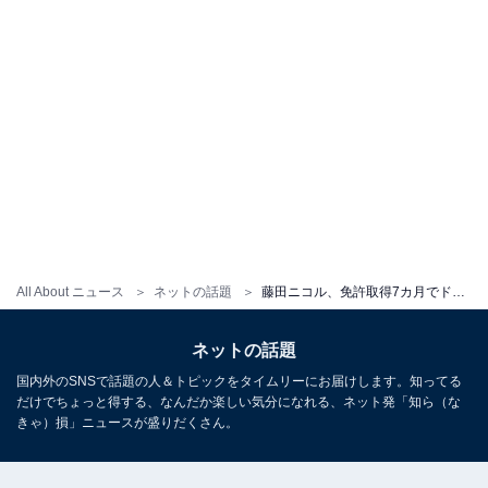
All About ニュース
ネットの話題
藤田ニコル、免許取得7カ月でドリフト駐車成功「すごすぎ！」「成功した時叫んじゃった」
ネットの話題
国内外のSNSで話題の人＆トピックをタイムリーにお届けします。知ってる
だけでちょっと得する、なんだか楽しい気分になれる、ネット発「知ら（な
きゃ）損」ニュースが盛りだくさん。