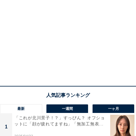
最新
一週間
一ヶ月
「これが北川景子！？」すっぴん？ オフショ
ットに「顔が疲れてますね」「無加工無表...
1