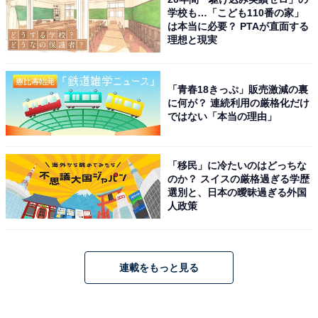
学校も…「こども110番の家」
は本当に必要？ PTAが直面する
理想と現実
「青春18きっぷ」販売激減の裏
に何が？ 連続利用の厳格化だけ
ではない「本当の理由」
「移民」に冷たいのはどっちな
のか？ スイスの厳格過ぎる学歴
選別と、日本の曖昧過ぎる外国
人政策
連載をもっと見る