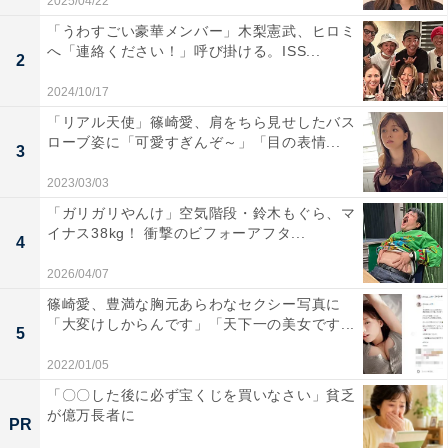
2025/04/22
「うわすごい豪華メンバー」木梨憲武、ヒロミ
へ「連絡ください！」呼び掛ける。ISS...
2
2024/10/17
「リアル天使」篠崎愛、肩をちら見せしたバス
ローブ姿に「可愛すぎんぞ～」「目の表情...
3
2023/03/03
「ガリガリやんけ」空気階段・鈴木もぐら、マ
イナス38kg！ 衝撃のビフォーアフタ...
4
2026/04/07
篠崎愛、豊満な胸元あらわなセクシー写真に
「大変けしからんです」「天下一の美女です...
5
2022/01/05
「〇〇した後に必ず宝くじを買いなさい」貧乏
が億万長者に
PR