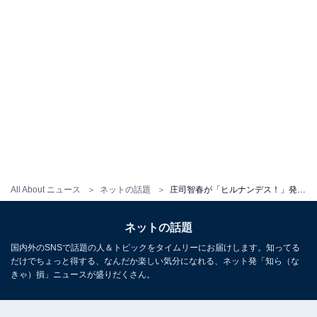
All About ニュース
ネットの話題
庄司智春が「ヒルナンデス！」発言で炎上のミキティ記事に神対応！ 「このミキティも可愛いなぁ〜」
ネットの話題
国内外のSNSで話題の人＆トピックをタイムリーにお届けします。知ってる
だけでちょっと得する、なんだか楽しい気分になれる、ネット発「知ら（な
きゃ）損」ニュースが盛りだくさん。