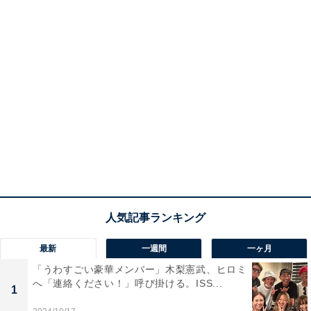
最新
一週間
一ヶ月
「うわすごい豪華メンバー」木梨憲武、ヒロミ
へ「連絡ください！」呼び掛ける。ISS...
1