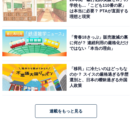
学校も…「こども110番の家」
は本当に必要？ PTAが直面する
理想と現実
「青春18きっぷ」販売激減の裏
に何が？ 連続利用の厳格化だけ
ではない「本当の理由」
「移民」に冷たいのはどっちな
のか？ スイスの厳格過ぎる学歴
選別と、日本の曖昧過ぎる外国
人政策
連載をもっと見る