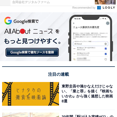
合同会社デジタルファーム
Recommended by
注目の連載
東野圭吾や湊かなえだけじゃな
い、「業と罪」を描く『映画ち
いかわ』から強く連想した映画
8選
20年間「駆け込み実績ゼロ」の