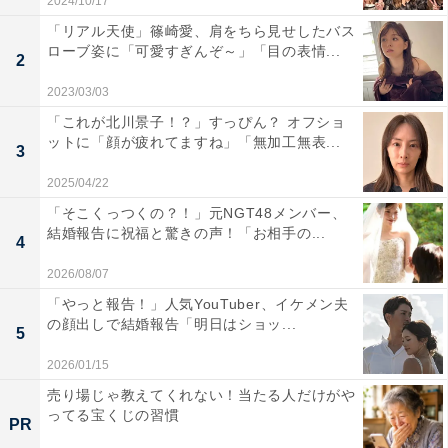
2024/10/17
「リアル天使」篠崎愛、肩をちら見せしたバス
ローブ姿に「可愛すぎんぞ～」「目の表情...
2
2023/03/03
「これが北川景子！？」すっぴん？ オフショ
ットに「顔が疲れてますね」「無加工無表...
3
2025/04/22
「そこくっつくの？！」元NGT48メンバー、
結婚報告に祝福と驚きの声！「お相手の...
4
2026/08/07
「やっと報告！」人気YouTuber、イケメン夫
の顔出しで結婚報告「明日はショッ...
5
2026/01/15
売り場じゃ教えてくれない！当たる人だけがや
ってる宝くじの習慣
PR