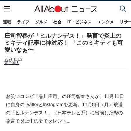
連載
ライフ
グルメ
社会
IT・ビジネス
エンタメ
リサ
庄司智春が「ヒルナンデス！」発言で炎上の
ミキティ記事に神対応！ 「このミキティも可
愛いなぁ〜」
2021.11.12
宍戸 奏太
お笑いコンビ「品川庄司」の庄司智春さんが、11月11日
に自身のTwitterとInstagramを更新。11月8日（月）放送
の「ヒルナンデス！」（日本テレビ系）に出演した際の
発言で炎上中の妻でタレント...