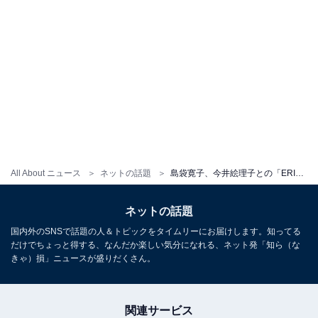
All About ニュース
ネットの話題
島袋寛子、今井絵理子との「ERIHIROツーショット」にSPEED世代のファン歓喜
ネットの話題
国内外のSNSで話題の人＆トピックをタイムリーにお届けします。知ってる
だけでちょっと得する、なんだか楽しい気分になれる、ネット発「知ら（な
きゃ）損」ニュースが盛りだくさん。
関連サービス