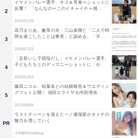
イケメンバレー選手、キス＆耳食べショットに
反響！ 「なんなのーこのイチャイチャ感...
2
2026/01/29
花乃まりあ、趣里の夫・三山凌輝と「二人で時
間を過ごしたことは事実」と認める。「不...
3
2026/07/22
「足長いし子煩悩だし」イケメンバレー選手、
子どもたちとのディズニーショットに「か...
4
2026/01/03
藤田ニコル、稲葉友との結婚報告＆ウエディン
グフォト公開！ 池田エライザ＆内田理央...
5
2023/08/04
ラストティーンを迎えた一ノ瀬瑠菜がオトナの
魅力を増していく
PR
小学館Gravidia.jp