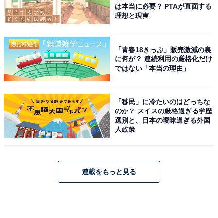
は本当に必要？ PTAが直面する
理想と現実
「青春18きっぷ」販売激減の裏
に何が？ 連続利用の厳格化だけ
ではない「本当の理由」
「移民」に冷たいのはどっちな
のか？ スイスの厳格過ぎる学歴
選別と、日本の曖昧過ぎる外国
人政策
連載をもっと見る