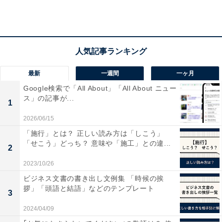
最新
一週間
一ヶ月
Google検索で「All About」「All About ニュー
ス」の記事が...
1
2026/06/15
「施行」とは？ 正しい読み方は「しこう」
「せこう」どっち？ 意味や「施工」との違...
2
2023/10/26
ビジネス文書の書き出し文例集 「時候の挨
拶」「頭語と結語」などのテンプレート
3
第1位：東京都（69社）
2024/04/09
1位は、「東京都」でした。YKK APやミサワホーム、住