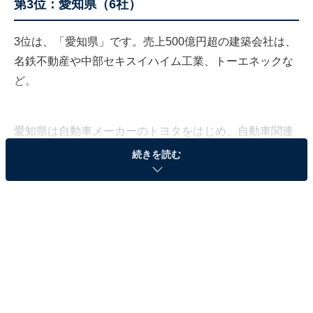
第3位：愛知県（6社）
3位は、「愛知県」です。売上500億円超の建築会社は、
名鉄不動産や中部セキスイハイム工業、トーエネックな
ど。
愛知県は自動車メーカーのトヨタをはじめ、自動車関連
メーカーが全国最多の46社あるといった特徴を持ち、第
続きを読む
2次産業が盛んな地域といえます。