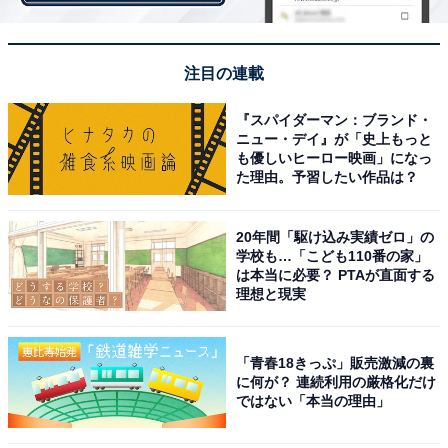
「自動車部品メーカーが多い都道府県」ランキング！ 2
位「静岡県」に3倍以上の差をつけた1位は？
注目の連載
・
「不況に強い化粧品会社」ランキング！ 3位「帝人フロ
『スパイダーマン：ブランド・
ニュー・デイ』が「史上もっと
ンティア」、2位「東洋紡」、1位は？
も優しいヒーロー映画」になっ
・
た理由。予習したい作品は？
23年卒8572人調査「就職ブランドランキング」！ 3位
「日本生命」、2位「伊藤忠商事」、1位は？
20年間「駆け込み実績ゼロ」の
学校も…「こども110番の家」
は本当に必要？ PTAが直面する
【関連リンク】
理想と現実
プレスリリース
SalesNow DB
「青春18きっぷ」販売激減の裏
に何が？ 連続利用の厳格化だけ
ではない「本当の理由」