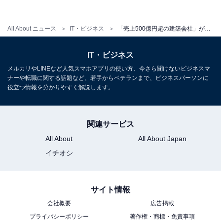
All About ニュース
IT・ビジネス
「売上500億円超の建築会社」が多い都道府県ランキング！ 2位「大阪府」に3倍近い差をつけた1位は？
IT・ビジネス
メルカリやLINEなど人気スマホアプリの使い方、今さら聞けないビジネスマ
ナーや転職に関する話題など、若手からベテランまで、ビジネスパーソンに
役立つ情報を分かりやすく解説します。
関連サービス
All About
All About Japan
イチオシ
サイト情報
会社概要
広告掲載
プライバシーポリシー
著作権・商標・免責事項