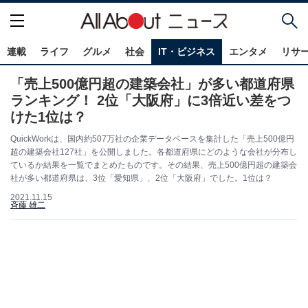
連載
ライフ
グルメ
社会
IT・ビジネス
エンタメ
リサ
「売上500億円超の建築会社」が多い都道府県
ランキング！ 2位「大阪府」に3倍近い差をつ
けた1位は？
QuickWorkは、国内約507万社の企業データベースを集計した「売上500億円
超の建築会社127社」を公開しました。各都道府県にどのような会社が分布し
ているか結果を一覧でまとめたものです。その結果、売上500億円超の建築会
社が多い都道府県は、3位「愛知県」、2位「大阪府」でした。1位は？
2021.11.15
斉藤 雄二