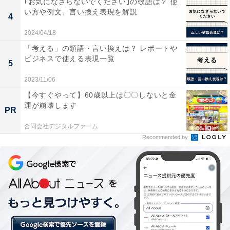
｢お気になさらないでください｣の敬語は？ 使
い方や例文、言い換え表現を解説
友林業、三菱商事建材など、大手建築メーカー・建材メ
4
ーカーが集中しており、2位の大阪府とは3倍近い差があ
2024/04/18
ります。
「考える」の類語・言い換えは？ レポートや
ビジネスで使える表現一覧
5
関東地方全体の76社中、69社が東京都に集まっている一
2023/11/06
方、自動車部品メーカーなどの製造業が盛んな神奈川県
【今すぐやって】60歳以上は〇〇しないと金
には、売上500億円超えの建築会社は1社もないというこ
運が崩壊します
PR
とが判明しています。
合同会社デジタルファーム
Recommended by
＞次ページ：5位までのランキング結果
【おすすめ記事】
・
国内約507万社を比較！ 「店舗の数が多い会社」ランキ
ング、2位「セブン‐イレブン」を抑えた1位は？
・