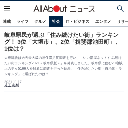
連載
ライフ
グルメ
社会
IT・ビジネス
エンタメ
リサ
岐阜県民が選ぶ「住み続けたい街」ランキン
グ！ 3位「大垣市」、2位「揖斐郡池田町」、
1位は？
大東建託は過去最大級の居住満足度調査を行い、「いい部屋ネット 住み続け
たい街ランキング2021＜岐阜県版＞」を発表しました。岐阜県に住む20歳以
上の男女5166人を対象に調査を行った結果、「住み続けたい街（自治体）ラ
ンキング」に選ばれたのは？
2021.11.17
児玉 友梨