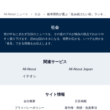
【関連リンク】
プレスリリース
All About ニュース
社会
岐阜県民が選ぶ「住み続けたい街」ランキング！ 3位「大垣市」、2位「揖斐郡池田町」、1位は？
社会
世の中をにぎわず注目のニュースを、その道のプロが独自の視点でわかりや
すく掘り下げます。読めば話のネタになる、視野が広がる、いつでも何かを
「発見」できる情報をお伝えします。
関連サービス
All About
All About Japan
イチオシ
サイト情報
会社概要
広告掲載
1
2
プライバシーポリシー
著作権・商標・免責事項