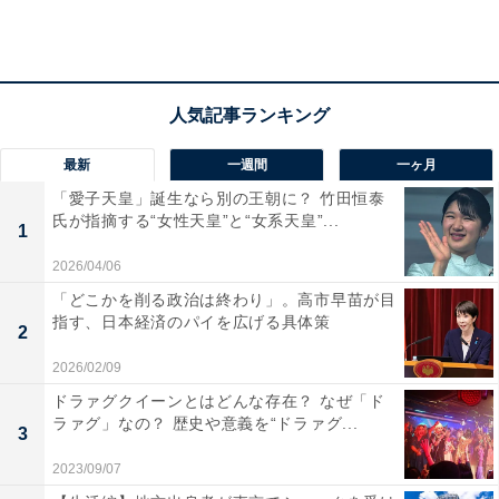
最新
一週間
一ヶ月
2位は便利な田舎暮らしができる「揖斐郡池田町」
「愛子天皇」誕生なら別の王朝に？ 竹田恒泰
氏が指摘する“女性天皇”と“女系天皇”...
1
「池田町」は、池田山の豊かな自然に恵まれた地域で
2026/04/06
す。町内にはスーパーやドラッグストア、コンビニが点
「どこかを削る政治は終わり」。高市早苗が目
在しており日常生活に必要な買い物に便利。町内を巡回
指す、日本経済のパイを広げる具体策
2
する無料のコミュニティバスや西濃地域を縦横する養老
2026/02/09
鉄道養老線を利用すれば近隣都市へのアクセスも良いで
ドラァグクイーンとはどんな存在？ なぜ「ド
す。
ラァグ」なの？ 歴史や意義を“ドラァグ...
3
2023/09/07