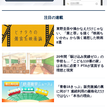
チェンジが6カ所あり、アクセスが便利な点も魅力の1
つ。スキー場や温泉が点在し、観光資源が豊富にありま
す。
注目の連載
東野圭吾や湊かなえだけじゃな
い、「業と罪」を描く『映画ち
「住み続けたい街（自治体）ランキング」は、2020～
いかわ』から強く連想した映画
2021年の回答者数50人以上の自治体を対象として集計。
8選
このランキングは、「ずっと住んでいたい」という設問
に対して、そう思う：100点、どちらかと言えばそう思
20年間「駆け込み実績ゼロ」の
う：75点、どちらでもない：50点、どちらかと言えばそ
学校も…「こども110番の家」
は本当に必要？ PTAが直面する
う思わない：25点、そう思わない：0点とした場合の平
理想と現実
均値でランキングを作成しています。
「青春18きっぷ」販売激減の裏
に何が？ 連続利用の厳格化だけ
＞10位までの全ランキング結果を見る
ではない「本当の理由」