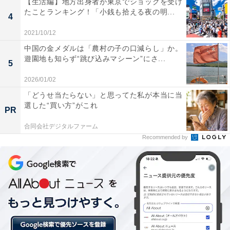
【生活編】地方出身者が東京でショックを受け
たことランキング！「小銭も拾える夜の明...
4
2021/10/12
中国の金メダルは「農村の子の口減らし」か。
遊園地も知らず“跳び込みマシーン”にさ...
5
2026/01/02
「どうせ当たらない」と思ってた私が本当に当
選した“買い方”がこれ
PR
合同会社デジタルファーム
Recommended by
1位は四季折々の自然を感じられる「郡上市」
県のほぼ中央に位置し、福井県に隣接する「郡上市」。
市の面積の約9割を森林が占め、長良川流域に市街地を
形成しています。市内には東海北陸自動車道のインター