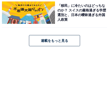
「移民」に冷たいのはどっちな
【おすすめ記事】
のか？ スイスの厳格過ぎる学歴
・
選別と、日本の曖昧過ぎる外国
人政策
岐阜県の「街の幸福度」ランキング！ 3位「関市」、2位
「飛騨市」、1位は？
・
連載をもっと見る
【国勢調査2020】愛知県で人口が減ったのは…？3位
「南知多町」2位「設楽町」1位は…？
・
静岡県民が選ぶ「住み続けたい街」ランキング！ 3位
「静岡市葵区」、2位「浜松市北区」、1位は？
・
岐阜県の住みここちランキング！ 3位「大垣市」、2位
「瑞穂市」、1位は今年も…!?