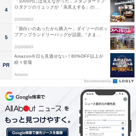
「1000円には見えなかった」スタンダードプ
ロダクツのリュックが「高見えする」の...
4
そんなとき「どんで行きましょう」とかませば、聞こえ
2026/08/03
よく打ち合わせを飛ばすことができて便利。打ち合わせ
「面白いのあったから購入〜」ダイソーのポッ
以外にも使いやすいので「おまえどんだけどんすんだ
プアップランドリーバッグが話題。“さま...
よ」と言われるまで、どんどんどんしていきましょう！
5
2026/08/03
Amazon今日も見逃せない！80%OFF以上が
続々登場
PR
Amazon
Recommended by