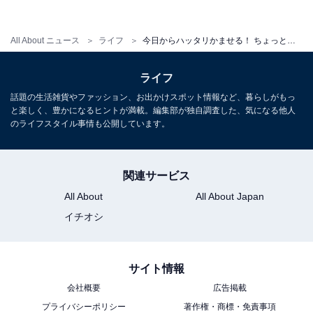
ていなかったわけですね。
All About ニュース
ライフ
今日からハッタリかませる！ ちょっとだけマニアックな「広告用語」
スターの矢沢さんにそんなシャバいことしてたら、シャ
ライフ
バダバです。すぐにスイートが用意されたのだとか。ブ
話題の生活雑貨やファッション、お出かけスポット情報など、暮らしがもっ
ランディングにおいて、トンマナを合わせることがいか
と楽しく、豊かになるヒントが満載。編集部が独自調査した、気になる他人
のライフスタイル事情も公開しています。
に大事かが分かるエピソードですね。さすが世界の
YAZAWA！
関連サービス
便利な言葉なので、広告マンは「空気を読め」「ノリを
All About
All About Japan
合わせろ」くらいの軽い意味合いで使ってきます。こち
イチオシ
らも臆さず「俺はいいけど、トンマナがなんて言うか
な？」くらいのノリでかましましょう。
サイト情報
会社概要
広告掲載
いかがでしたか、ちょっとマニアックな広告用語。どん
プライバシーポリシー
著作権・商標・免責事項