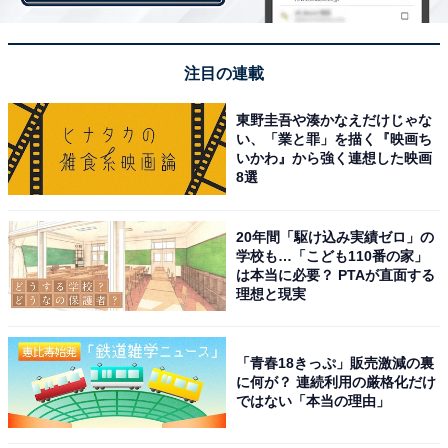
サムネ（サムネイル）
注目の連載
東野圭吾や湊かなえだけじゃな
一般的には、視認性を高めるために縮小させた画像見本
い、「業と罪」を描く『映画ち
のこと。また、若い世代の間では「SNSのプロフィール
いかわ』から強く連想した映画
8選
画像」をサムネと呼ぶ人も増えているようです。
20年間「駆け込み実績ゼロ」の
しかし、広告用語のサムネには別の意味もあります。
ア
学校も…「こども110番の家」
は本当に必要？ PTAが直面する
ートディレクターなどが、発想を視覚的に伝えるために
理想と現実
描くスケッチのこと。
「青春18きっぷ」販売激減の裏
デザインやCMなど広告物の打ち合わせで「この流れ
に何が？ 連続利用の厳格化だけ
ではない「本当の理由」
で、こういう感じで」という視覚的なイメージを伝える
ために、簡単にさっと描くラフなイラストのことです。