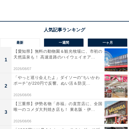
どん
最新
一週間
一ヶ月
打ち合わせをしないで、いきなり次の行程に進むこと。
【愛知県】無料の動物園＆観光牧場に、市初の
天然温泉も！ 高速道路のハイウェイオア...
1
クリエイティブやプレゼンだけでなく、その下準備や意
2026/08/07
見のすり合わせ、決裁者への根回しとしての打ち合わせ
「やっと巡り会えたよ」ダイソーの“ちいかわ
も、広告マンの大事な仕事です。
ポーチ”が220円で反響。ぬい活＆防災...
2
2026/08/06
ただ、あまり意味のない打ち合わせだったり、先に話を
【三重県】伊勢名物「赤福」の直営店に、全国
唯一のコメダ大判焼き店も！ 東名阪・伊...
通すと逆に厄介だったりと、打ち合わせをしない方がい
3
い場合もありますよね。
2026/08/06