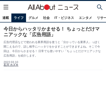
連載
ライフ
グルメ
社会
IT・ビジネス
エンタメ
リサ
今日からハッタリかませる！ ちょっとだけマ
ニアックな「広告用語」
広告代理店などで使われる業界用語を使うと「分かっている業界人」っぽく
聞こえるので、話し相手にハッタリをかますことができますよね。そこで今
回は、今日からかませる！ 日常でも使いやすい「ちょっとだけマニアックな
広告用語」を紹介します。
2022.03.10
石川 カズキ