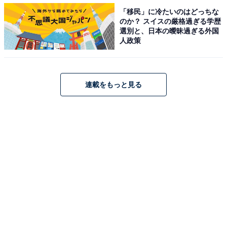
「移民」に冷たいのはどっちな
のか？ スイスの厳格過ぎる学歴
選別と、日本の曖昧過ぎる外国
この「一般的な意味とは違う」というのがかましポイン
人政策
ト。知っている感を演出できます。くれぐれも「サムネ
もらえますか」と言われたときに、自分の盛れたプロフ
ィール画像を送りつけないようにしましょう。
連載をもっと見る
トンマナ
トーン＆マナーの略。
広告物のデザインや文章表現にお
いて、雰囲気やコンセプトに一貫性をもたせること。
かの矢沢永吉さんは、グレードの低いホテルを案内した
スタッフに「俺はいいけど、YAZAWAがなんて言うか
な？」と言ったそうです。自分と部屋のトンマナが合っ