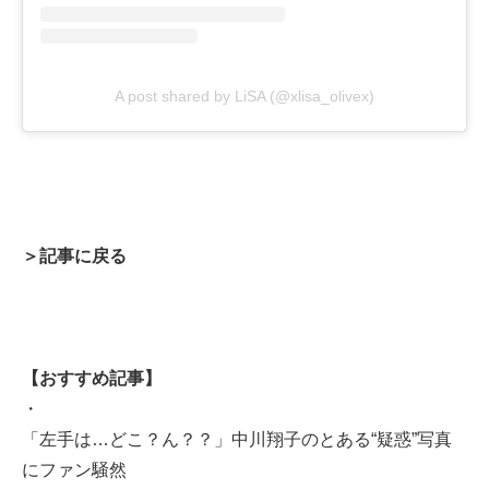
A post shared by LiSA (@xlisa_olivex)
＞記事に戻る
【おすすめ記事】
・
「左手は…どこ？ん？？」中川翔子のとある“疑惑”写真
にファン騒然