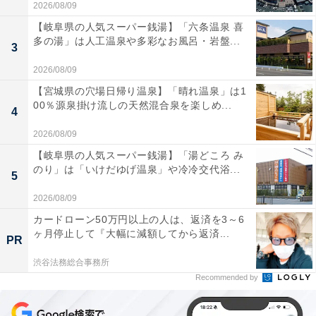
2026/08/09
【岐阜県の人気スーパー銭湯】「六条温泉 喜
多の湯」は人工温泉や多彩なお風呂・岩盤...
3
2026/08/09
【宮城県の穴場日帰り温泉】「晴れ温泉」は1
00％源泉掛け流しの天然混合泉を楽しめ...
4
2026/08/09
【岐阜県の人気スーパー銭湯】「湯どころ み
のり」は「いけだゆげ温泉」や冷冷交代浴...
5
2026/08/09
カードローン50万円以上の人は、返済を3～6
ヶ月停止して『大幅に減額してから返済...
PR
渋谷法務総合事務所
Recommended by