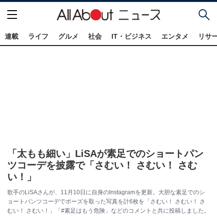
連載
ライフ
グルメ
社会
IT・ビジネス
エンタメ
リサ
「太もも細い」LiSAが素足でのショートパン
ツコーデを披露で「さむい！ さむい！ さむ
い！」
歌手のLiSAさんが、11月10日に自身のInstagramを更新。大胆な素足でのシ
ョートパンツコーデでポーズを取った写真を計6枚を「さむい！ さむい！ さ
むい！ さむい！」「#素足はもう危険」などのコメントと共に投稿しました。