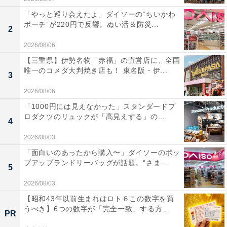
「やっと巡り会えたよ」ダイソーの“ちいかわ
ポーチ”が220円で反響。ぬい活＆防災...
2
2026/08/06
【三重県】伊勢名物「赤福」の直営店に、全国
唯一のコメダ大判焼き店も！ 東名阪・伊...
3
2026/08/06
「1000円には見えなかった」スタンダードプ
ロダクツのリュックが「高見えする」の...
4
2026/08/03
「面白いのあったから購入〜」ダイソーのポッ
プアップランドリーバッグが話題。“さま...
5
2026/08/03
【昭和43年以前生まれはロト６この数字を買
うべき】6つの数字が「完全一致」する方...
PR