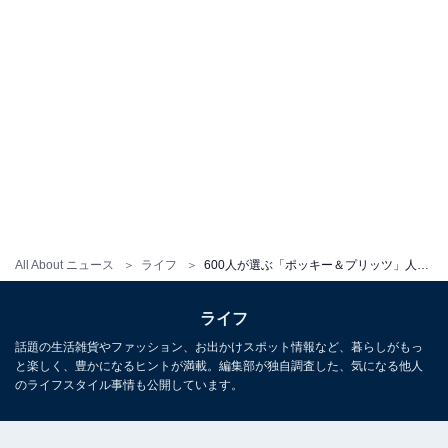
All About ニュース
ライフ
600人が選ぶ「ポッキー＆プリッツ」人気ランキング！ 「ポッキー＜極細＞」を抑えた圧倒的1位は？
ライフ
話題の生活雑貨やファッション、お出かけスポット情報など、暮らしがもっ
と楽しく、豊かになるヒントが満載。編集部が独自調査した、気になる他人
のライフスタイル事情も公開しています。