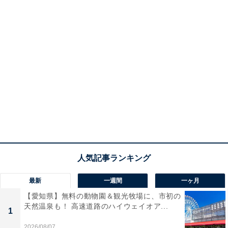
最新
一週間
一ヶ月
【愛知県】無料の動物園＆観光牧場に、市初の
天然温泉も！ 高速道路のハイウェイオア...
1
2026/08/07