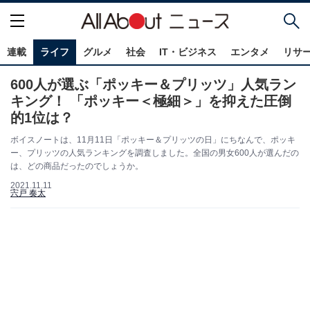
連載
ライフ
グルメ
社会
IT・ビジネス
エンタメ
リサ
600人が選ぶ「ポッキー＆プリッツ」人気ラン
キング！ 「ポッキー＜極細＞」を抑えた圧倒
的1位は？
ボイスノートは、11月11日「ポッキー＆プリッツの日」にちなんで、ポッキ
ー、プリッツの人気ランキングを調査しました。全国の男女600人が選んだの
は、どの商品だったのでしょうか。
2021.11.11
宍戸 奏太