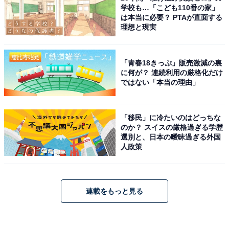
学校も…「こども110番の家」
は本当に必要？ PTAが直面する
理想と現実
「青春18きっぷ」販売激減の裏
に何が？ 連続利用の厳格化だけ
ではない「本当の理由」
「移民」に冷たいのはどっちな
のか？ スイスの厳格過ぎる学歴
選別と、日本の曖昧過ぎる外国
人政策
連載をもっと見る