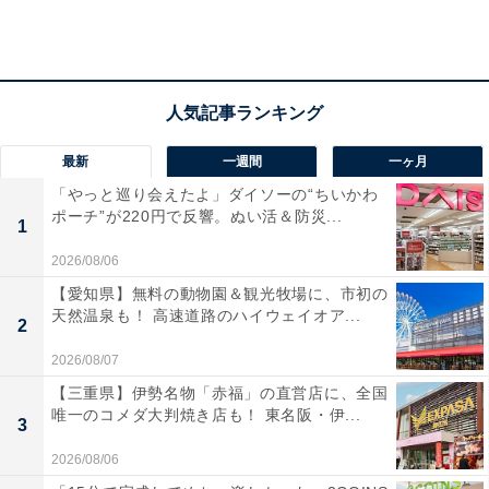
ッター トリークルタルトラテ」は、作品中に登場する
「トリークルタルト（糖蜜パイ）」をイメージした特別
なビバレッジです。ホリデーシーズンだけの数量限定で
発売される特別なコーヒーの香りで、魔法の世界観を体
験できます。価格は693円（税込、以下同）。
最新
一週間
一ヶ月
「やっと巡り会えたよ」ダイソーの“ちいかわ
ポーチ”が220円で反響。ぬい活＆防災...
1
また、同ドリンクに＋385円で、シリコン製オリジナル
スリーブを購入できます。
2026/08/06
【愛知県】無料の動物園＆観光牧場に、市初の
天然温泉も！ 高速道路のハイウェイオア...
2
2026/08/07
【三重県】伊勢名物「赤福」の直営店に、全国
唯一のコメダ大判焼き店も！ 東名阪・伊...
3
2026/08/06