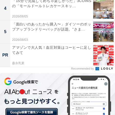
「15分で完成してめちゃ楽しかった」3COINS
の「モールドールトレカケースキッ...
4
2026/08/05
「面白いのあったから購入〜」ダイソーのポッ
プアップランドリーバッグが話題。“さま...
5
2026/08/03
アマゾンで大人気！血圧対策はコーヒーに足し
『ハリー・ポッター』のさまざまなシーンで活躍
てみて
PR
するコラボグッズも充実
森永乳業
Recommended by
■「マジカルマグ （ヘドウィグ）」（2200円）