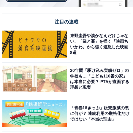
注目の連載
東野圭吾や湊かなえだけじゃな
い、「業と罪」を描く『映画ち
いかわ』から強く連想した映画
8選
20年間「駆け込み実績ゼロ」の
学校も…「こども110番の家」
お湯を入れると月や星が浮かび上がる魔法のマグカップ
は本当に必要？ PTAが直面する
理想と現実
ハリーの相棒として活躍するフクロウ「ヘドウィグ」デ
ザインの普段使いできるマグカップ。お湯を入れると月
「青春18きっぷ」販売激減の裏
や星が浮かび上がる遊び心もあり、まさに魔法のような
に何が？ 連続利用の厳格化だけ
ではない「本当の理由」
仕様で作品の世界観を体験できます。