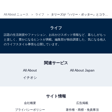
「ベアフル（ラテ）」がハリー・ポッター仕様で登場
All About ニュース
ライフ
タリーズが『ハリー・ポッター』とコラボ！ 限定ドリンクやグッズを販売
ライフ
タリーズコーヒーの季節のイベントごとに登場するテデ
話題の生活雑貨やファッション、お出かけスポット情報など、暮らしがもっ
ィベア「ベアフル（ラテ）」が、ハリー・ポッター仕様
と楽しく、豊かになるヒントが満載。編集部が独自調査した、気になる他人
になって登場。ホグワーツのローブとえんじ色のネクタ
のライフスタイル事情も公開しています。
イを着用しています。
関連サービス
All About
All About Japan
イチオシ
サイト情報
会社概要
広告掲載
プライバシーポリシー
著作権・商標・免責事項