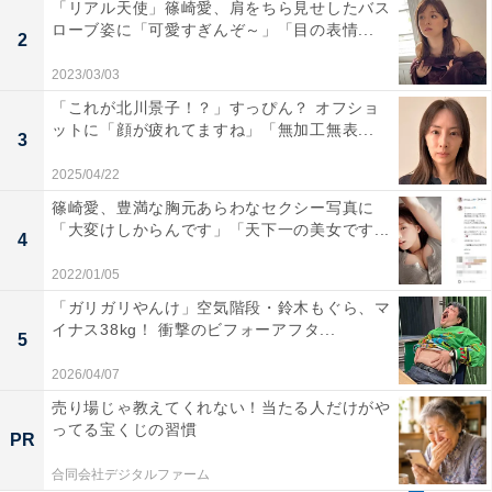
「リアル天使」篠崎愛、肩をちら見せしたバス
ローブ姿に「可愛すぎんぞ～」「目の表情...
2
2023/03/03
「これが北川景子！？」すっぴん？ オフショ
ットに「顔が疲れてますね」「無加工無表...
3
2025/04/22
篠崎愛、豊満な胸元あらわなセクシー写真に
「大変けしからんです」「天下一の美女です...
4
2022/01/05
「ガリガリやんけ」空気階段・鈴木もぐら、マ
イナス38kg！ 衝撃のビフォーアフタ...
5
2026/04/07
売り場じゃ教えてくれない！当たる人だけがや
ってる宝くじの習慣
PR
合同会社デジタルファーム