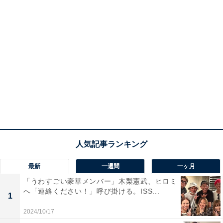
最新
一週間
一ヶ月
「うわすごい豪華メンバー」木梨憲武、ヒロミ
へ「連絡ください！」呼び掛ける。ISS...
1
2024/10/17