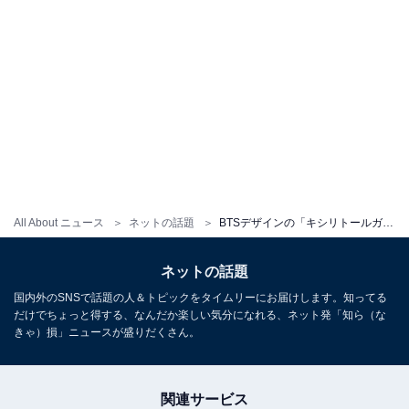
All About ニュース
ネットの話題
BTSデザインの「キシリトールガム」第4弾！ メンバーの笑顔がキュートな新ボトルで登場
ネットの話題
国内外のSNSで話題の人＆トピックをタイムリーにお届けします。知ってる
だけでちょっと得する、なんだか楽しい気分になれる、ネット発「知ら（な
きゃ）損」ニュースが盛りだくさん。
関連サービス