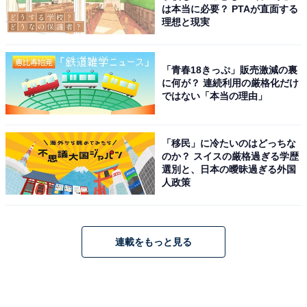
は本当に必要？ PTAが直面する
理想と現実
「青春18きっぷ」販売激減の裏
に何が？ 連続利用の厳格化だけ
ではない「本当の理由」
「移民」に冷たいのはどっちな
のか？ スイスの厳格過ぎる学歴
選別と、日本の曖昧過ぎる外国
人政策
連載をもっと見る