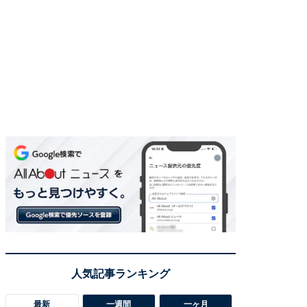
最新
一週間
一ヶ月