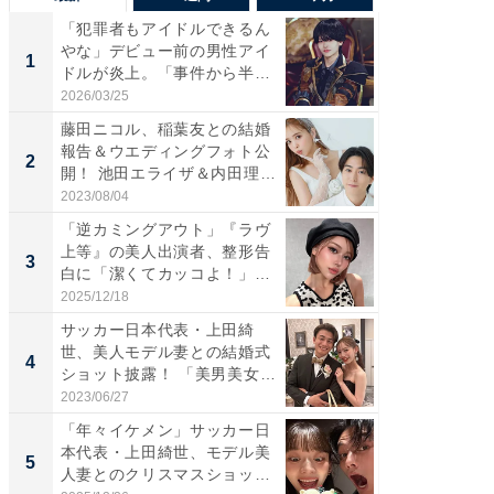
「犯罪者もアイドルできるん
「さす
やな」デビュー前の男性アイ
は」高
1
1
ドルが炎上。「事件から半年
災地を
も...
「カ...
2026/03/25
2026/08/0
藤田ニコル、稲葉友との結婚
「女の
報告＆ウエディングフォト公
介、バ
2
2
開！ 池田エライザ＆内田理
らのプレ
央...
愛...
2023/08/04
2026/08/0
「逆カミングアウト」『ラヴ
「脚が
上等』の美人出演者、整形告
横川尚
3
3
白に「潔くてカッコよ！」
ムキな姿
「好...
刃...
2025/12/18
2026/08/0
サッカー日本代表・上田綺
「え、
世、美人モデル妻との結婚式
芸人、2
4
4
ショット披露！ 「美男美女」
エットに
「...
2023/06/27
2026/08/0
「年々イケメン」サッカー日
「脳がバ
本代表・上田綺世、モデル美
装姿が話
5
5
人妻とのクリスマスショット
のお父さ