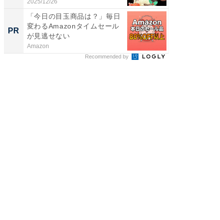
に...
2025/12/26
2026/08/0
「今日の目玉商品は？」毎日
「え、
変わるAmazonタイムセール
の？」8
PR
PR
が見逃せない
場！Ama
Amazon
Amazon
Recommended by