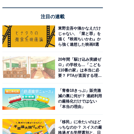
注目の連載
東野圭吾や湊かなえだけ
じゃない、「業と罪」を
描く『映画ちいかわ』か
ら強く連想した映画8選
20年間「駆け込み実績ゼ
ロ」の学校も…「こども
110番の家」は本当に必
要？ PTAが直面する理想
と現実
「青春18きっぷ」販売激
減の裏に何が？ 連続利用
の厳格化だけではない
「本当の理由」
「移民」に冷たいのはど
っちなのか？ スイスの厳
格過ぎる学歴選別と、日