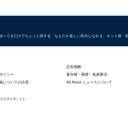
。知ってるだけでちょっと得する、なんだか楽しい気分になれる、ネット発「
広告掲載
ポリシー
著作権・商標・免責事項
報についての注意
All About ニュースについて
衆送信等を禁じます。