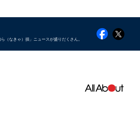
知ら（なきゃ）損」ニュースが盛りだくさん。