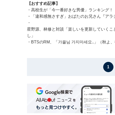
【おすすめ記事】
・
高校生が「今一番好きな男優」ランキング！ 
・
「違和感無さすぎ」おばたのお兄さん『アラ
・
星野源、林修と対談「楽しいを更新していくこと
し」
・
BTSのRM、「가을님 가지마세요..」（秋
1