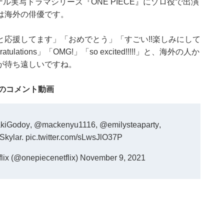
ナル実写ドラマシリーズ『ONE PIECE』にゾロ役で出演
は海外の俳優です。
応援してます」「おめでとう」「すごい!!楽しみにして
ions」「OMG!」「so excited!!!!!」と、海外の人か
が待ち遠しいですね。
のコメント動画
kiGodoy
,
@mackenyu1116
,
@emilysteaparty
,
Skylar.
pic.twitter.com/sLwsJlO37P
 (@onepiecenetflix)
November 9, 2021