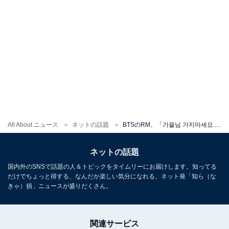
All About ニュース
ネットの話題
BTSのRM、「가을님 가지마세요..」（秋よ、行かないで）と美しい4枚の写真を投稿
ネットの話題
国内外のSNSで話題の人＆トピックをタイムリーにお届けします。知ってる
だけでちょっと得する、なんだか楽しい気分になれる、ネット発「知ら（な
きゃ）損」ニュースが盛りだくさん。
関連サービス