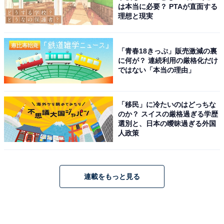
は本当に必要？ PTAが直面する
理想と現実
「青春18きっぷ」販売激減の裏
に何が？ 連続利用の厳格化だけ
ではない「本当の理由」
「移民」に冷たいのはどっちな
のか？ スイスの厳格過ぎる学歴
選別と、日本の曖昧過ぎる外国
人政策
連載をもっと見る