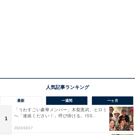
最新
一週間
一ヶ月
「うわすごい豪華メンバー」木梨憲武、ヒロミ
へ「連絡ください！」呼び掛ける。ISS...
1
2024/10/17