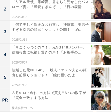
「リアル天使」篠崎愛、肩をちら見せしたバス
ローブ姿に「可愛すぎんぞ～」「目の表情...
2
2023/03/03
「何て美しく端正なお顔立ち」神崎恵、美男子
すぎる次男の顔出しショット公開！ 「め...
3
2025/01/14
「そこくっつくの？！」元NGT48メンバー、
結婚報告に祝福と驚きの声！「お相手の...
4
2026/08/07
結婚した元NGT48、一般人イケメン夫との顔
出し前撮りショット！ 「絵に描いたよ...
5
2024/07/30
８月のロト6はこの方法で買え!!６つの数字が
『完全一致』する方法
PR
株式会社MURA