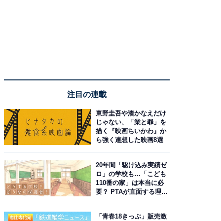
注目の連載
東野圭吾や湊かなえだけ
じゃない、「業と罪」を
描く『映画ちいかわ』か
ら強く連想した映画8選
20年間「駆け込み実績ゼ
ロ」の学校も…「こども
110番の家」は本当に必
要？ PTAが直面する理想
と現実
「青春18きっぷ」販売激