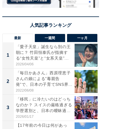
最新
一週間
一ヶ月
「愛子天皇」誕生なら別の王
え、一方
朝に？ 竹田恒泰氏が指摘す
円!? 
1
1
る“女性天皇”と“女系天皇”...
で実はア
2026/04/06
2026/08/0
「毎日かあさん」西原理恵子
「歩道走
さんの娘による”毒親告
ソ・ホ
2
2
発”で、日本の子育てSNS界隈
時代に知
が...
2022/06/08
2026/08/0
「移民」に冷たいのはどっち
「自転
なのか？ スイスの厳格過ぎる
たら60
3
3
学歴選別と、日本の曖昧過
時代に知
ぎ...
2026/01/17
2026/08/0
【17年前の今日は何があっ
「持ち家