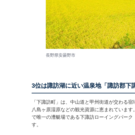
長野県安曇野市
3位は諏訪湖に近い温泉地「諏訪郡下
「下諏訪町」は、中山道と甲州街道が交わる宿
八島ヶ原湿原などの観光資源に恵まれています。
で唯一の漕艇場である下諏訪ローイングパーク
す。