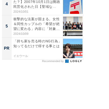
た？】2007年10月1日は郵政
知って
4
PR
民営化された日【聖域な...
2024/10/01
イエウー
衝撃的な法案が固まる。女性
＆同性カップルの「希望が絶
5
望に変わる」内容に「対象者
の...
2024/10/09
「持ち家を売る時のNG行為」
知ってるだけで得する事とは
PR
イエウール
Recommended by