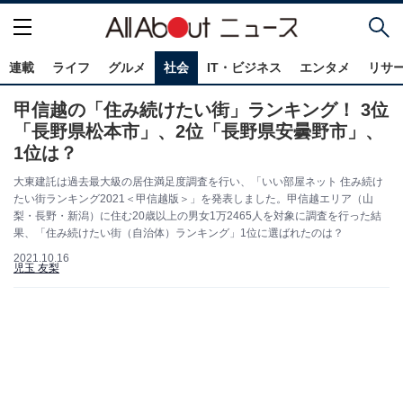
連載
ライフ
グルメ
社会
IT・ビジネス
エンタメ
リサ
甲信越の「住み続けたい街」ランキング！ 3位
「長野県松本市」、2位「長野県安曇野市」、
1位は？
大東建託は過去最大級の居住満足度調査を行い、「いい部屋ネット 住み続け
たい街ランキング2021＜甲信越版＞」を発表しました。甲信越エリア（山
梨・長野・新潟）に住む20歳以上の男女1万2465人を対象に調査を行った結
果、「住み続けたい街（自治体）ランキング」1位に選ばれたのは？
2021.10.16
児玉 友梨