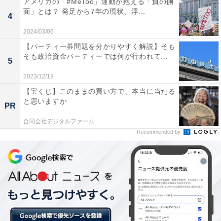
アメリカの「#MeToo」運動が抱える「負の側
者も多いです。甲信越版の「住みここち（自治体）ラン
面」とは？ 発足から7年の現状、浮...
4
キング」では6位に選ばれました。
2024/03/06
【パーティー券問題を分かりやすく解説】そも
そも政治資金パーティーでは何が行われて...
5
2023/12/18
【宝くじ】このままの買い方で、本当に当たる
と思いますか
PR
合同会社デジタルファーム
Recommended by
1位は生活・交通の利便性が高い「山梨県中巨摩郡