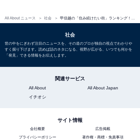
区」、2位「新潟市中央区」、1位は3年連続の…！
・
All About ニュース
社会
甲信越の「住み続けたい街」ランキング！ 3位「長野県松本市」、2位「長野県安曇野市」、1位は？
山梨県の住みたい街ランキング！ 3位「北杜市」、2位
「昭和町」、1位は今年も…!?
社会
世の中をにぎわず注目のニュースを、その道のプロが独自の視点でわかりや
すく掘り下げます。読めば話のネタになる、視野が広がる、いつでも何かを
「発見」できる情報をお伝えします。
【関連リンク】
・
プレスリリース
関連サービス
All About
All About Japan
イチオシ
サイト情報
会社概要
広告掲載
プライバシーポリシー
著作権・商標・免責事項