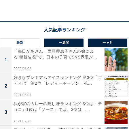
最新
一週間
一ヶ月
「毎日かあさん」西原理恵子さんの娘によ
る”毒親告発”で、日本の子育てSNS界隈が...
1
2022/06/08
好きなプレミアムアイスランキング 第3位「ゴ
2位は四季折々の自然を満喫できる「長野県安曇野
ディバ」第2位「レディーボーデン」第...
2
市」
2021/05/07
長野県のほぼ中央に位置する「安曇野市」。豊かに広が
我が家のカレーの隠し味ランキング 3位は「チ
ョコ」1位は「ソース」では、2位は…...
る田園風景と、雄大な北アルプスの景観が魅力のエリア
3
です。都市部や山間部のどちらにもアクセスしやすい点
2021/07/20
や、夏場でも比較的涼しい気候であることから移住希望