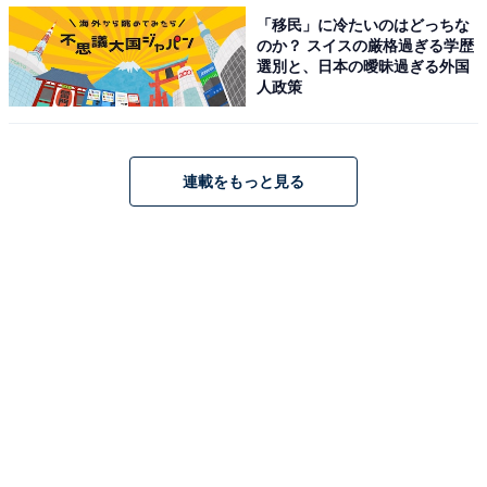
「移民」に冷たいのはどっちな
のか？ スイスの厳格過ぎる学歴
選別と、日本の曖昧過ぎる外国
人政策
＞10位までの全ランキング結果を見る
連載をもっと見る
【おすすめ記事】
・
山梨県の住みここちランキング！ 3位「富士河口湖
町」、2位「甲斐市」、1位は2年連続の…
・
長野県の住みここちランキング！ 3位「小布施町」、2位
「松本市」、1位は昨年4位の…
・
新潟県の住みここちランキング！ 3位「新潟市江南