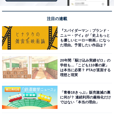
昭和町」
注目の連載
「昭和町」は、甲府盆地の中央部に位置しています。区
画整理により整備された住環境に加え、大型商業施設と
『スパイダーマン：ブランド・
中央自動車道甲府昭和ICがある利便性の良さで高評価を
ニュー・デイ』が「史上もっと
も優しいヒーロー映画」になっ
得ています。甲信越版の「住みここち（自治体）ランキ
た理由。予習したい作品は？
ング」でも1位に選ばれています。
20年間「駆け込み実績ゼロ」の
学校も…「こども110番の家」
「住み続けたい街（自治体）ランキング」は、2020～
は本当に必要？ PTAが直面する
2021年の回答者数50名以上の自治体を対象として集計。
理想と現実
このランキングは、「ずっと住んでいたい」という設問
に対して、そう思う：100点、どちらかと言えばそう思
「青春18きっぷ」販売激減の裏
う：75点、どちらでもない：50点、どちらかと言えばそ
に何が？ 連続利用の厳格化だけ
ではない「本当の理由」
う思わない：25点、そう思わない：0点とした場合の平
均値でランキングを作成しています。