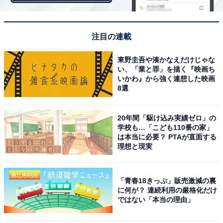
深いコクと渋みのあるスモーキーな味わいが特徴の「ブ
ルズアイ BBQソース」を使用。10月に期間限定で登場し
注目の連載
ていたバーガーが定番メニューになりました。
東野圭吾や湊かなえだけじゃな
い、「業と罪」を描く『映画ち
いかわ』から強く連想した映画
8選
■アボカドサラダバーガー セット（税込550円）
20年間「駆け込み実績ゼロ」の
学校も…「こども110番の家」
は本当に必要？ PTAが直面する
理想と現実
「青春18きっぷ」販売激減の裏
に何が？ 連続利用の厳格化だけ
ではない「本当の理由」