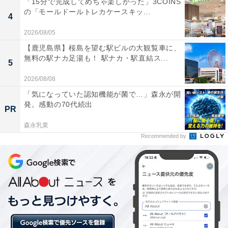
「15分で完成してめちゃ楽しかった」3COINS
の「モールドールトレカケースキッ...
4
2026/08/05
■スモーキーBBQワッパー Jr. セット（税込550円）
【鹿児島県】桜島を望む駅ビルの大観覧車に、
無料の駅ナカ足湯も！ 駅ナカ・駅直結ス...
5
2026/08/08
「気になっていた認知機能が菌で…」森永が開
発。感動の70代続出
PR
森永乳業
Recommended by
スモーキーBBQワッパー Jr. セット（税込550円）