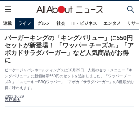
連載
ライフ
グルメ
社会
IT・ビジネス
エンタメ
リサ
バーガーキングの「キングバリュー」に550円
セットが新登場！ 「ワッパー チーズJr.」「ア
ボカドサラダバーガー」など人気商品がお得
に
ビーケージャパンホールディングスは10月29日、人気のセットメニュー「キ
ングバリュー」に新価格帯550円のセットを追加しました。「ワッパー チー
ズJr.」「スモーキーBBQワッパー」「アボカドサラダバーガー」の3種類がお
得に味わえます。
2021.10.29
宍戸 奏太