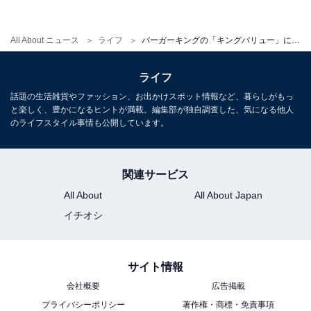
【おすすめ記事】
・
All About ニュース
ライフ
バーガーキングの「キングバリュー」に550円セットが新登場！ 「ワッパー チーズJr.」「アボカドサラダバーガー」など人気商品がお得に
吉野家の「牛すき鍋膳」をテイクアウトして「ああ、失
敗したな」と思ってしまった2つのこと
ライフ
・
話題の生活雑貨やファッション、お出かけスポット情報など、暮らしがもっ
【230円もお得!!】ケンタッキー、オリジナルチキン5ピ
と楽しく、豊かになるヒントが満載。編集部が独自調査した、気になる他人
ース「1000円パック」販売
のライフスタイル事情も公開しています。
・
マック、人気の「辛ダブチ」が復活！ 期間限定メニュー
関連サービス
も登場
All About
All About Japan
・
イチオシ
びっくりドンキー、白米を低糖質な「カリフラワーライ
ス」に変更可能に！ プラス110円で
・
サイト情報
広島県産のカキが「かつや」で食べられる！ 秋の海鮮を
会社概要
広告掲載
贅沢に味わえる「秋の海鮮フライ定食」発売
プライバシーポリシー
著作権・商標・免責事項