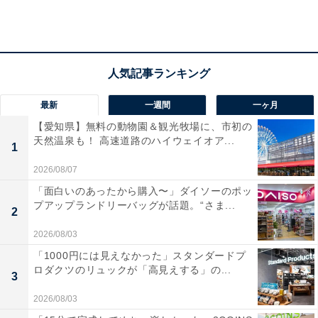
最新
一週間
一ヶ月
【愛知県】無料の動物園＆観光牧場に、市初の
天然温泉も！ 高速道路のハイウェイオア...
1
2026/08/07
「面白いのあったから購入〜」ダイソーのポッ
プアップランドリーバッグが話題。“さま...
2
ワッパー チーズ Jr. セット（税込550円）
2026/08/03
「1000円には見えなかった」スタンダードプ
こだわりの100％ビーフパティに濃厚なチェダーチーズ
ロダクツのリュックが「高見えする」の...
3
を合わせた人気バーガーが待望の「キングバリュー」で
2026/08/03
新登場。