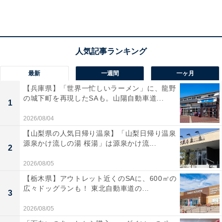
最新
一週間
一ヶ月
【兵庫県】「世界一忙しいラーメン」に、龍野
の城下町を再現したSAも。山陽自動車道...
1
辛ダブチ
2026/08/04
・濃厚白ダブチ
【山梨県の人気日帰り温泉】「山梨日帰り温泉
源泉かけ流しの湯 桜湯」は源泉かけ流...
2
新商品の1つとなる濃厚白ダブチ（単品税込390円、バリ
2026/08/05
ューセット税込690円）には、ホワイトチェダーチーズ
【栃木県】アウトレット近くのSAに、600㎡の
と、まろやかな味わいのモントレージャックチーズソー
広々ドッグランも！ 東北自動車道の...
3
スを使用。たっぷりとチーズをディップしたような濃厚
2026/08/05
でリッチな風味を楽しむことができます。