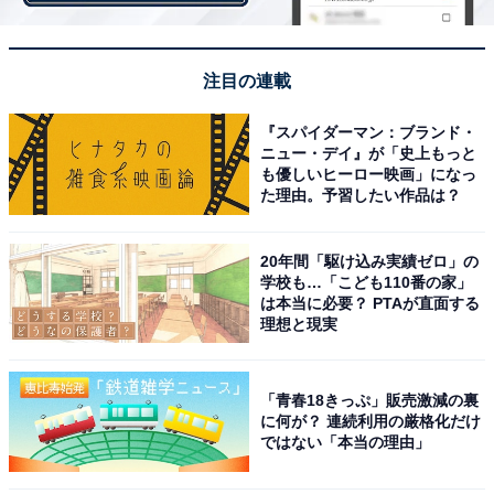
円）は、バンズからはみ出すほどの大きさのビーフパテ
ィ3枚と、クリーミーでコクのあるチェダーチーズを使
用。2021年6月に再登場した「トリプルチーズバーガ
注目の連載
ー」のビーフパティを1.3倍以上にサイズアップした、
「ダブチ」史上最大ボリュームの新メニューとなってい
『スパイダーマン：ブランド・
ニュー・デイ』が「史上もっと
ます。
も優しいヒーロー映画」になっ
た理由。予習したい作品は？
20年間「駆け込み実績ゼロ」の
学校も…「こども110番の家」
は本当に必要？ PTAが直面する
理想と現実
「青春18きっぷ」販売激減の裏
に何が？ 連続利用の厳格化だけ
ではない「本当の理由」