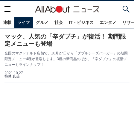
連載
ライフ
グルメ
社会
IT・ビジネス
エンタメ
リサ
マック、人気の「辛ダブチ」が復活！ 期間限
定メニューも登場
全国のマクドナルド店舗で、10月27日から「ダブルチーズバーガー」の期間
限定メニュー4種が登場します。3種の新商品のほか、「辛ダブチ」の復活メ
ニューもラインナップ！
2021.10.27
柿崎 真英