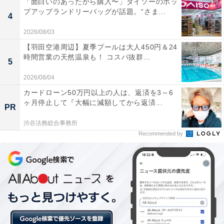
「面白いのあったから購入〜」ダイソーのポッ
プアップランドリーバッグが話題。“さま...
4
2026/08/03
【羽田空港周辺】夏季プールは大人450円＆24
時間営業の天然温泉も！ コスパ抜群...
5
2026/08/04
カードローン50万円以上の人は、返済を3～6
ヶ月停止して『大幅に減額してから返済...
PR
渋谷法務総合事務所
Recommended by
濃厚白ダブチ
・はみトリチ
はみトリチ（単品税込540円、バリューセット税込840