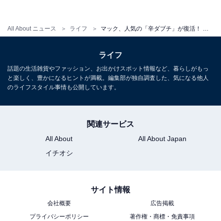
All About ニュース
ライフ
マック、人気の「辛ダブチ」が復活！ 期間限定メニューも登場
ライフ
話題の生活雑貨やファッション、お出かけスポット情報など、暮らしがもっ
と楽しく、豊かになるヒントが満載。編集部が独自調査した、気になる他人
のライフスタイル事情も公開しています。
ダブチソーセージマフィン
関連サービス
All About
All About Japan
【おすすめ記事】
イチオシ
・
マクドナルド「定番ハンバーガー」人気ランキング！ 広
サイト情報
報担当者も納得の1位は？
会社概要
広告掲載
・
プライバシーポリシー
著作権・商標・免責事項
夜マックで「ごはんバーガー3種類」が期間限定発売！