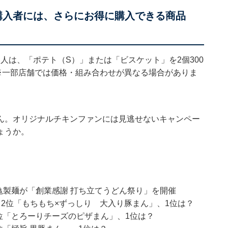
ク」購入者には、さらにお得に購入できる商品
た人は、「ポテト（S）」または「ビスケット」を2個300
※一部店舗では価格・組み合わせが異なる場合がありま
ん。オリジナルチキンファンには見逃せないキャンペー
ょうか。
亀製麺が「創業感謝 打ち立てうどん祭り」を開催
 2位「もちもち×ずっしり 大入り豚まん」、1位は？
位「とろーりチーズのピザまん」、1位は？