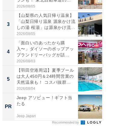
2026/08/05
2026/08/0
【山梨県の人気日帰り温泉】
「ミニオ
「山梨日帰り温泉 源泉かけ流
ッグ！ 
3
3
しの湯 桜湯」は源泉かけ流...
ど、夏限
2026/08/05
2026/08/0
「面白いのあったから購
【埼玉
入〜」ダイソーのポップアッ
「行田天
4
4
プランドリーバッグが話
は和の
題。“さま...
が...
2026/08/03
2026/08/0
【羽田空港周辺】夏季プール
【石川
は大人450円＆24時間営業の
湯】「天
5
5
天然温泉も！ コスパ抜群...
賀ゆめ
お...
2026/08/04
2026/08/0
Jeep アソビュー！ギフト当
【危険
たる
ィスの
PR
PR
Jeep Japan
株式会社
Recommended by