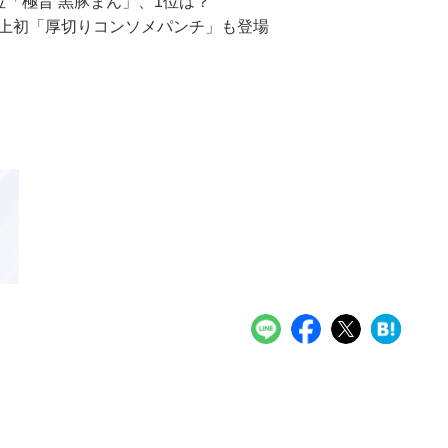
位「極旨 黒豚まん」、1位は？
史上初「厚切りコンソメパンチ」も登場