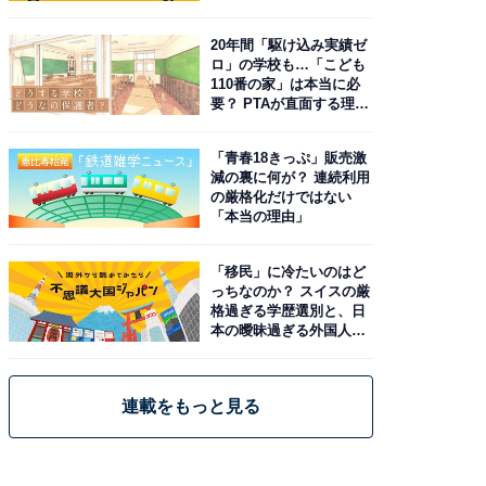
由。予習したい作品は？
20年間「駆け込み実績ゼ
ロ」の学校も…「こども
110番の家」は本当に必
要？ PTAが直面する理想
と現実
「青春18きっぷ」販売激
減の裏に何が？ 連続利用
の厳格化だけではない
「本当の理由」
「移民」に冷たいのはど
っちなのか？ スイスの厳
格過ぎる学歴選別と、日
本の曖昧過ぎる外国人政
策
連載をもっと見る