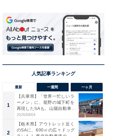
最新
一週間
一ヶ月
【兵庫県】「世界一忙しいラ
「気に
ーメン」に、龍野の城下町を
る〜」3
1
1
再現したSAも。山陽自動車
バー」
道...
好...
2026/08/04
2026/07/3
【栃木県】アウトレット近く
【三重
のSAに、600㎡の広々ドッグ
「鈴鹿天
2
2
ランも！ 東北自動車道の...
は100