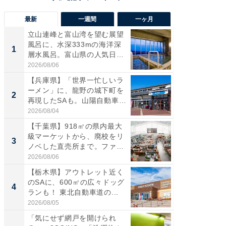
最新
一週間
一ヶ月
立山連峰と富山湾を望む展望
【兵庫
風呂に、水深333mの海洋深
ーメン
1
1
層水風呂。富山県の人気日
再現した
帰...
道...
2026/08/06
2026/08/0
【兵庫県】「世界一忙しいラ
【三重
ーメン」に、龍野の城下町を
「鈴鹿天
2
2
再現したSAも。山陽自動車
は100
道...
2026/08/04
2026/08/0
【千葉県】918㎡の県内最大
「ミニオ
級マーケットから、廃校をリ
ッグ！ 
3
3
ノベした直売所まで。ファ
ど、夏限
ー...
2026/08/06
2026/08/0
【栃木県】アウトレット近く
【埼玉
のSAに、600㎡の広々ドッグ
「行田天
4
4
ランも！ 東北自動車道の...
は和の
が...
2026/08/05
2026/08/0
「気にせず網戸を開けられ
【石川