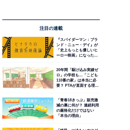
注目の連載
『スパイダーマン：ブラ
ンド・ニュー・デイ』が
「史上もっとも優しいヒ
ーロー映画」になった理
由。予習したい作品は？
20年間「駆け込み実績ゼ
ロ」の学校も…「こども
110番の家」は本当に必
要？ PTAが直面する理想
と現実
「青春18きっぷ」販売激
減の裏に何が？ 連続利用
の厳格化だけではない
「本当の理由」