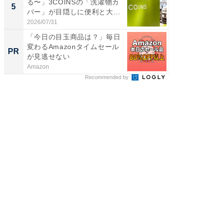
る〜」3COINSの「洗濯物カ
湯】「天
5
5
バー」が目隠しに便利と大
賀ゆめ
好...
お...
2026/07/31
2026/08/0
「今日の目玉商品は？」毎日
【銀座】
変わるAmazonタイムセール
の贅沢
PR
PR
が見逃せない
Amazon
ReFa GIN
Recommended by