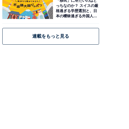
「移民」に冷たいのはど
っちなのか？ スイスの厳
格過ぎる学歴選別と、日
本の曖昧過ぎる外国人政
策
連載をもっと見る