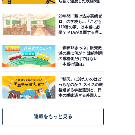
ら強く連想した映画8選
20年間「駆け込み実績ゼ
ロ」の学校も…「こども
110番の家」は本当に必
要？ PTAが直面する理想
と現実
「青春18きっぷ」販売激
減の裏に何が？ 連続利用
の厳格化だけではない
「本当の理由」
「移民」に冷たいのはど
っちなのか？ スイスの厳
格過ぎる学歴選別と、日
本の曖昧過ぎる外国人政
策
連載をもっと見る