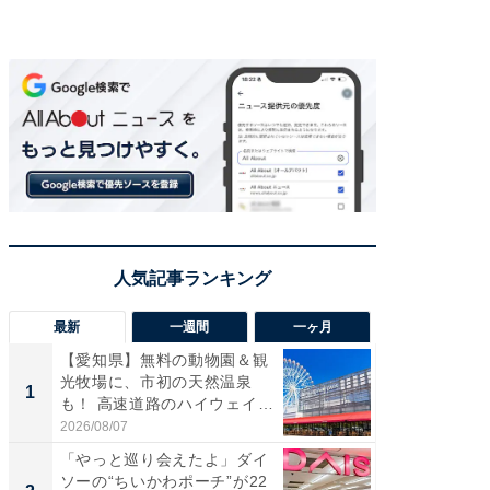
最新
一週間
一ヶ月
【愛知県】無料の動物園＆観
【兵庫
光牧場に、市初の天然温泉
ーメン
1
1
も！ 高速道路のハイウェイオ
再現した
ア...
道...
2026/08/07
2026/08/0
「やっと巡り会えたよ」ダイ
【三重
ソーの“ちいかわポーチ”が22
の直営