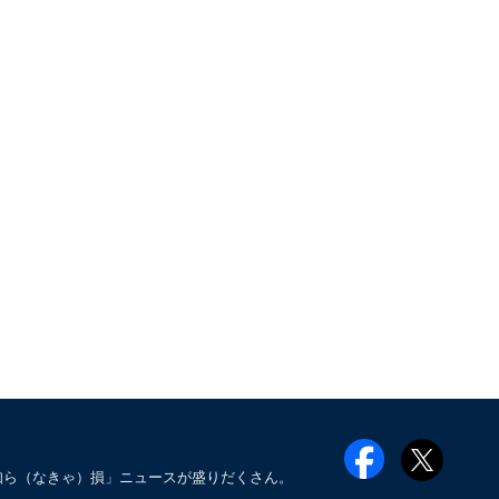
知ら（なきゃ）損」ニュースが盛りだくさん。