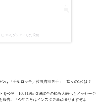
.i_0703)がシェアした投稿
2位は「千葉ロッテ／荻野貴司選手」、堂々の1位は？
トを公開 10月19日引退試合の松坂大輔へもメッセージ
日を報告。「今年こそはインスタ更新頑張りますぞよ」