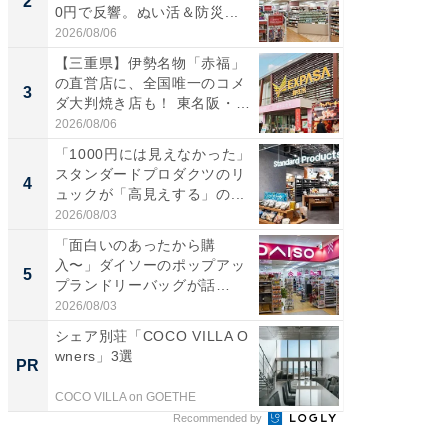
2
2
0円で反響。ぬい活＆防災...
ダ大判焼
伊...
2026/08/06
2026/08/0
【三重県】伊勢名物「赤福」
【千葉県
の直営店に、全国唯一のコメ
級マー
3
3
ダ大判焼き店も！ 東名阪・
ノベし
伊...
ー...
2026/08/06
2026/08/0
「1000円には見えなかった」
ステラ
スタンダードプロダクツのリ
詰め放題
4
4
ュックが「高見えする」の...
00円で「
2026/08/03
2026/08/0
「面白いのあったから購
立山連
入〜」ダイソーのポップアッ
風呂に、
5
5
プランドリーバッグが話
層水風
題。“さま...
帰...
2026/08/03
2026/08/0
シェア別荘「COCO VILLA O
全国の
wners」3選
付きの
PR
PR
COCO VILLA on GOETHE
COCO VIL
Recommended by