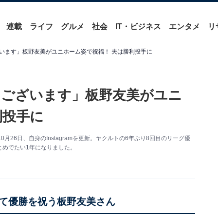
連載
ライフ
グルメ
社会
IT・ビジネス
エンタメ
リ
います」板野友美がユニホーム姿で祝福！ 夫は勝利投手に
うございます」板野友美がユニ
利投手に
月26日、自身のInstagramを更新。ヤクルトの6年ぶり8回目のリーグ優
とめでたい1年になりました。
着て優勝を祝う板野友美さん