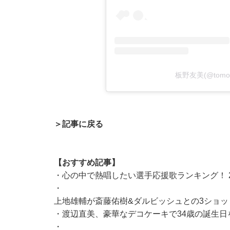
板野友美(@tomo
＞記事に戻る
【おすすめ記事】
・
心の中で熱唱したい選手応援歌ランキング！ 
・
上地雄輔が斎藤佑樹&ダルビッシュとの3ショッ
・
渡辺直美、豪華なデコケーキで34歳の誕生
・