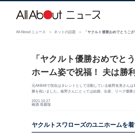
All About ニュース
ネットの話題
「ヤクルト優勝おめでとうござ
「ヤクルト優勝おめでと
ホーム姿で祝福！ 夫は勝
元AKB48で現在はタレントとして活動している板野友美さんは10
勝を祝いました。板野さんにとっては結婚、出産、リーグ優勝
2021.10.27
橋酒 瑛麗瑠
ヤクルトスワローズのユニホームを