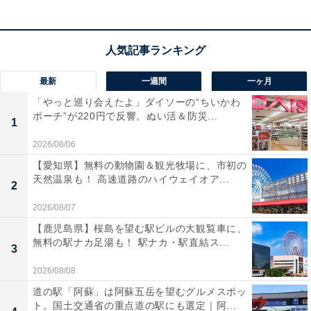
最新
一週間
一ヶ月
「やっと巡り会えたよ」ダイソーの“ちいかわ
ポーチ”が220円で反響。ぬい活＆防災...
1
2026/08/06
【愛知県】無料の動物園＆観光牧場に、市初の
天然温泉も！ 高速道路のハイウェイオア...
2
2026/08/07
【鹿児島県】桜島を望む駅ビルの大観覧車に、
無料の駅ナカ足湯も！ 駅ナカ・駅直結ス...
3
2026/08/08
道の駅「阿蘇」は阿蘇五岳を望むグルメスポッ
ト。国土交通省の重点道の駅にも選定｜阿...