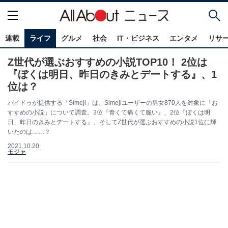
連載
ライフ
グルメ
社会
IT・ビジネス
エンタメ
リサ
Z世代が選ぶおすすめの小説TOP10！ 2位は
『ぼくは明日、昨日のきみとデートする』、1
位は？
バイドゥが提供する「Simeji」は、Simejiユーザーの男女870人を対象に「お
すすめの小説」について調査。3位『青くて痛くて脆い』、2位『ぼくは明
日、昨日のきみとデートする』、そしてZ世代が選ぶおすすめの小説1位に輝
いたのは……？
2021.10.20
モジャ