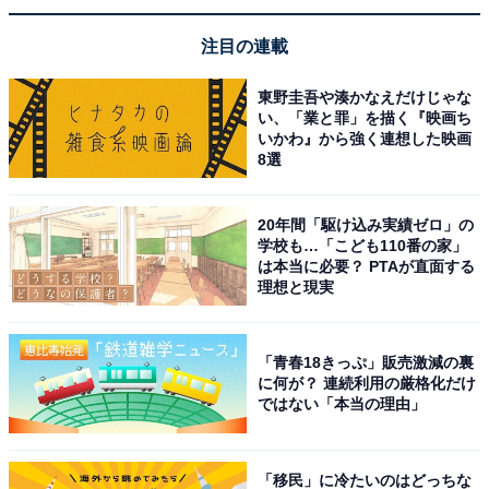
注目の連載
東野圭吾や湊かなえだけじゃな
い、「業と罪」を描く『映画ち
いかわ』から強く連想した映画
8選
20年間「駆け込み実績ゼロ」の
学校も…「こども110番の家」
は本当に必要？ PTAが直面する
理想と現実
「青春18きっぷ」販売激減の裏
に何が？ 連続利用の厳格化だけ
ではない「本当の理由」
「移民」に冷たいのはどっちな