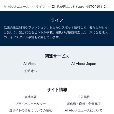
All About ニュース
ライフ
Z世代が選ぶおすすめの小説TOP10！ 2位は『ぼくは明日、昨日のきみとデートする』、1位は？
ライフ
話題の生活雑貨やファッション、お出かけスポット情報など、暮らしがもっ
と楽しく、豊かになるヒントが満載。編集部が独自調査した、気になる他人
のライフスタイル事情も公開しています。
関連サービス
All About
All About Japan
イチオシ
サイト情報
会社概要
広告掲載
プライバシーポリシー
著作権・商標・免責事項
当サイトの情報についての注意
All About ニュースについて