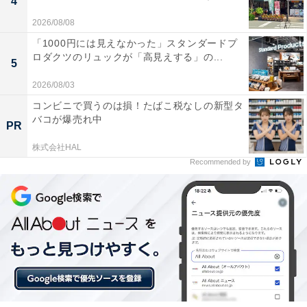
4
2026/08/08
「1000円には見えなかった」スタンダードプ
ロダクツのリュックが「高見えする」の...
5
2026/08/03
コンビニで買うのは損！たばこ税なしの新型タ
バコが爆売れ中
PR
株式会社HAL
Recommended by