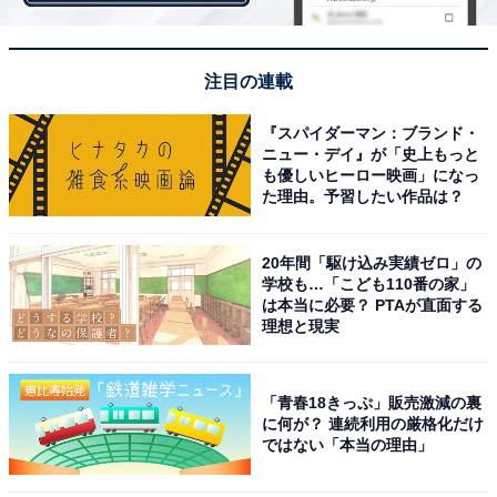
注目の連載
出典：
Amazon
『スパイダーマン：ブランド・
ニュー・デイ』が「史上もっと
も優しいヒーロー映画」になっ
個性のあるファッションを難なく着こなし、個人ブラン
た理由。予習したい作品は？
ドも立ち上げるほどのファッショニスタ。そんな菅田将
暉さんといえば、俳優・歌手・モデル・ラジオパーソナ
20年間「駆け込み実績ゼロ」の
学校も…「こども110番の家」
リティとマルチで活躍する人物としても有名。
は本当に必要？ PTAが直面する
理想と現実
かっこよくて演技が上手いだけでなく、歌も上手ければ
話し上手で面白く、さらにファッションセンスも良い
「青春18きっぷ」販売激減の裏
と、どこを切り取ってもかっこいい俳優さんですね。
に何が？ 連続利用の厳格化だけ
ではない「本当の理由」