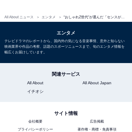
All About ニュース
エンタメ
“おしゃれZ世代”が選んだ「センスがいい芸能人」ランキング！ 2位は「菅田将暉」、1位は？
エンタメ
テレビドラマのレポートから、国内外の気になる音楽事情、意外と知らない
映画業界や作品の考察、話題のスポーツニュースまで、旬のエンタメ情報を
幅広くお届けしています。
View this post on Instagram
関連サービス
All About
All About Japan
イチオシ
サイト情報
会社概要
広告掲載
A post shared by konichan7 (@konichan7)
プライバシーポリシー
著作権・商標・免責事項