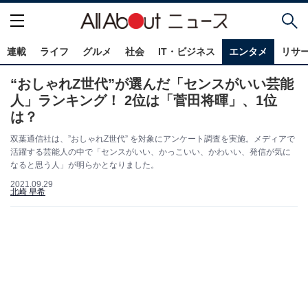
連載
ライフ
グルメ
社会
IT・ビジネス
エンタメ
リサ
“おしゃれZ世代”が選んだ「センスがいい芸能
人」ランキング！ 2位は「菅田将暉」、1位
は？
双葉通信社は、”おしゃれZ世代” を対象にアンケート調査を実施。メディアで
活躍する芸能人の中で「センスがいい、かっこいい、かわいい、発信が気に
なると思う人」が明らかとなりました。
2021.09.29
北崎 早希