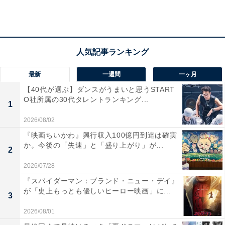
最新
一週間
一ヶ月
【40代が選ぶ】ダンスがうまいと思うSTART
O社所属の30代タレントランキング...
1
2026/08/02
『映画ちいかわ』興行収入100億円到達は確実
か。今後の「失速」と「盛り上がり」が...
2
2位：「菅田将暉」さん
2026/07/28
『スパイダーマン：ブランド・ニュー・デイ』
が「史上もっとも優しいヒーロー映画」に...
3
2026/08/01