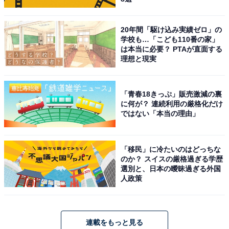
20年間「駆け込み実績ゼロ」の
学校も…「こども110番の家」
は本当に必要？ PTAが直面する
理想と現実
「青春18きっぷ」販売激減の裏
に何が？ 連続利用の厳格化だけ
ではない「本当の理由」
「移民」に冷たいのはどっちな
のか？ スイスの厳格過ぎる学歴
選別と、日本の曖昧過ぎる外国
人政策
連載をもっと見る