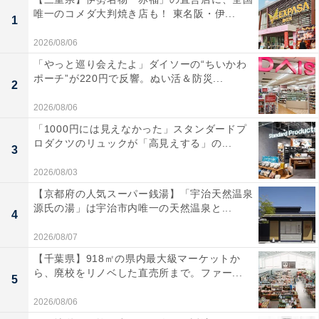
唯一のコメダ大判焼き店も！ 東名阪・伊...
1
2026/08/06
「やっと巡り会えたよ」ダイソーの“ちいかわ
ポーチ”が220円で反響。ぬい活＆防災...
2
2026/08/06
「1000円には見えなかった」スタンダードプ
ロダクツのリュックが「高見えする」の...
3
2026/08/03
【京都府の人気スーパー銭湯】「宇治天然温泉
源氏の湯」は宇治市内唯一の天然温泉と...
4
2026/08/07
【千葉県】918㎡の県内最大級マーケットか
ら、廃校をリノベした直売所まで。ファー...
5
2026/08/06