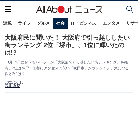
連載
ライフ
グルメ
社会
IT・ビジネス
エンタメ
リサ
大阪府民に聞いた！ 大阪府で引っ越ししたい
街ランキング 2位「堺市」、1位に輝いたの
は!?
10月14日におうちパレットが「大阪府で引っ越したい街ランキング」を発
表。3位は神戸・京都にアクセスの良い「吹田市」がランクイン。気になる1
位と2位は？
2021.10.15
石井 有紀