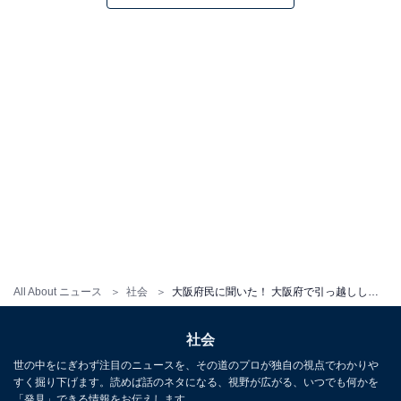
All About ニュース
社会
大阪府民に聞いた！ 大阪府で引っ越ししたい街ランキング 2位「堺市」、1位に輝いたのは!?
社会
世の中をにぎわず注目のニュースを、その道のプロが独自の視点でわかりや
すく掘り下げます。読めば話のネタになる、視野が広がる、いつでも何かを
「発見」できる情報をお伝えします。