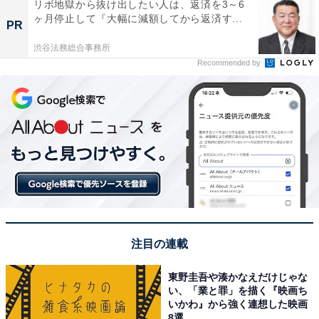
リボ地獄から抜け出したい人は、返済を3～6
ヶ月停止して『大幅に減額してから返済す...
PR
渋谷法務総合事務所
Recommended by
注目の連載
東野圭吾や湊かなえだけじゃな
い、「業と罪」を描く『映画ち
いかわ』から強く連想した映画
8選