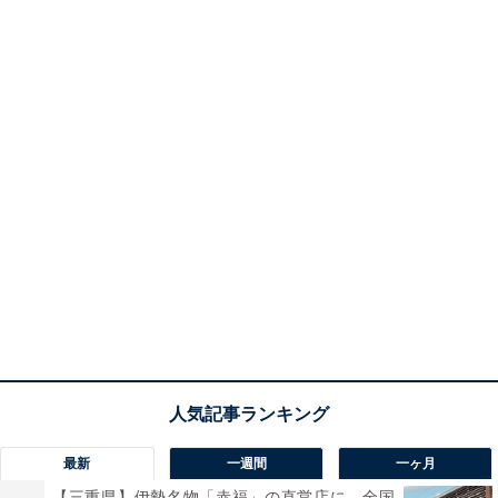
最新
一週間
一ヶ月
【三重県】伊勢名物「赤福」の直営店に、全国