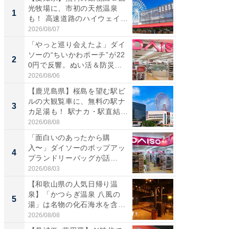
光牧場に、市初の天然温泉
ーメン
1
1
も！ 高速道路のハイウェイオ
再現した
ア...
道...
2026/08/07
2026/08/0
「やっと巡り会えたよ」ダイ
【三重
ソーの“ちいかわポーチ”が22
の直営
2
2
0円で反響。ぬい活＆防災...
ダ大判焼
伊...
2026/08/06
2026/08/0
【鹿児島県】桜島を望む駅ビ
【千葉県
ルの大観覧車に、無料の駅ナ
級マー
3
3
カ足湯も！ 駅ナカ・駅直結
ノベし
ス...
ー...
2026/08/08
2026/08/0
「面白いのあったから購
「100
入〜」ダイソーのポップアッ
スタン
4
4
プランドリーバッグが話
ュックが
題。“さま...
2026/08/03
2026/08/0
【和歌山県の人気日帰り温
立山連
泉】「かつらぎ温泉 八風の
風呂に、
5
5
湯」は名物の化石海水を含ん
層水風
だ濃...
帰...
2026/08/08
2026/08/0