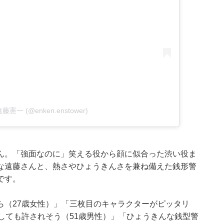
y 遠藤憲一 (@enken.enstower)
ん。「強面なのに」笑える役から顔に似合った渋い役ま
な遠藤さんと、熱さやひょうきんさを兼ね備えた銭形警
です。
ら（27歳女性）」「三枚目のキャラクターがピッタリ
しても許されそう（51歳男性）」「ひょうきんな銭型警