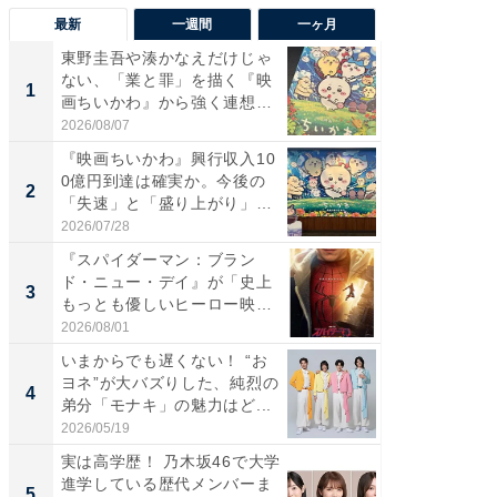
最新
一週間
一ヶ月
東野圭吾や湊かなえだけじゃ
【40代
ない、「業と罪」を描く『映
いと思う
1
1
画ちいかわ』から強く連想し
代タレン
た...
2026/08/07
2026/08/0
『映画ちいかわ』興行収入10
東野圭
0億円到達は確実か。今後の
ない、
2
2
「失速」と「盛り上がり」
画ちい
が...
た...
2026/07/28
2026/08/0
『スパイダーマン：ブラン
ワケあ
ド・ニュー・デイ』が「史上
マ『フ
3
3
もっとも優しいヒーロー映
演技連発
画」に...
の...
2026/08/01
2026/08/0
いまからでも遅くない！ “お
「FRUI
ヨネ”が大バズりした、純烈の
うまい
4
4
弟分「モナキ」の魅力はど...
ング！ 2
2026/05/19
2026/08/0
実は高学歴！ 乃木坂46で大学
「今日
進学している歴代メンバーま
変わるA
5
PR