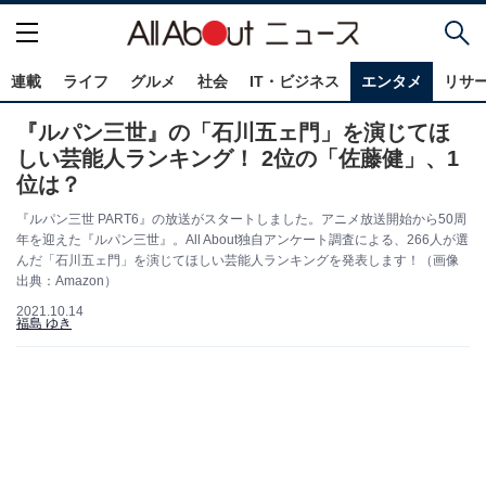
連載
ライフ
グルメ
社会
IT・ビジネス
エンタメ
リサ
『ルパン三世』の「石川五ェ門」を演じてほ
しい芸能人ランキング！ 2位の「佐藤健」、1
位は？
『ルパン三世 PART6』の放送がスタートしました。アニメ放送開始から50周
年を迎えた『ルパン三世』。All About独自アンケート調査による、266人が選
んだ「石川五ェ門」を演じてほしい芸能人ランキングを発表します！（画像
出典：Amazon）
2021.10.14
福島 ゆき