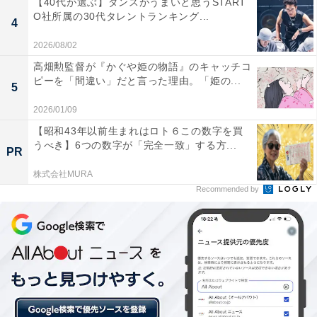
【40代が選ぶ】ダンスがうまいと思うSTART
た、瞬発力のある剣さばきや殺陣の上手さから“石川五ェ
O社所属の30代タレントランキング...
4
門らしさ”をイメージした人が多いようです。
2026/08/02
回答者からは、「るろうに剣心での剣さばきがカッコよ
高畑勲監督が『かぐや姫の物語』のキャッチコ
ピーを「間違い」だと言った理由。「姫の...
かったから（54歳女性）」「刀の扱いが上手いので（38
5
歳女性）」「龍馬伝やるろうに剣心での武士のイメージ
2026/01/09
が強いから（32歳女性）」「るろうに剣心での「ござる
【昭和43年以前生まれはロト６この数字を買
よ」等々寡黙な剣士にピッタリだから（46歳男性）」な
うべき】6つの数字が「完全一致」する方...
PR
ど、今までの作品で佐藤健さんが演じた剣士のイメージ
株式会社MURA
がぴったり、という声が目立ちました。
Recommended by
さらに、「寡黙が似合いそう（43歳男性）」「着物のイ
メージがぴったり（47歳女性）」「細身で見た目も五ェ
門っぽく、また殺陣も上手いイメージだから（31歳男
性）」「五ェ門のようにイケメンで殺陣が上手なので
（53歳男性）」などのコメントが寄せられました。