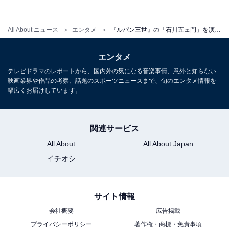
All About ニュース
エンタメ
『ルパン三世』の「石川五ェ門」を演じてほしい芸能人ランキング！ 2位の「佐藤健」、1位は？
（画像出典：
Amazon
）
2014年に公開された実写版映画『ルパン三世』で、石川
エンタメ
五ェ門役を演じた綾野剛さんが1位を獲得しました。
テレビドラマのレポートから、国内外の気になる音楽事情、意外と知らない
映画業界や作品の考察、話題のスポーツニュースまで、旬のエンタメ情報を
幅広くお届けしています。
回答者からは、「実際に実写で演じていてハマり役だと
思った（29歳女性）」「実写版で一番良かったのが彼で
した（43歳男性）」「一度実写映画化された時の雰囲気
関連サービス
がはまりすぎていたので、この方以外考えられません
All About
All About Japan
（36歳女性）」など、実際に演じた姿が五ェ門のイメー
イチオシ
ジにぴったりだった、という声が多く見られました。
サイト情報
また、「無感情な感じがよい（54歳男性）」「殺陣も上
会社概要
広告掲載
手で寡黙な侍役が似合うと思います（32歳男性）」「切
プライバシーポリシー
著作権・商標・免責事項
れ長の目がイメージにぴったり（38歳男性）」「線の細