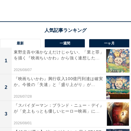
最新
一週間
一ヶ月
東野圭吾や湊かなえだけじゃない、「業と罪」
を描く『映画ちいかわ』から強く連想した...
1
2026/08/07
『映画ちいかわ』興行収入100億円到達は確実
か。今後の「失速」と「盛り上がり」が...
2
2026/07/28
『スパイダーマン：ブランド・ニュー・デイ』
（画像出典：
Amazon
）
が「史上もっとも優しいヒーロー映画」に...
3
映画『るろうに剣心』では、圧倒的な剣の腕前を持つ主
2026/08/01
人公・緋村剣心役を演じた佐藤健さん。作品内で見せ