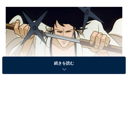
続きを読む
（画像出典：
Amazon
）
石川五ェ門といえば、「また、つまらぬものを斬ってし
まった」がお決まりのセリフ。ひたすら剣の道を究める
剣士で、鉄をも斬る斬鉄剣（ざんてつけん）を巧みに操