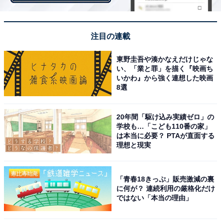
注目の連載
東野圭吾や湊かなえだけじゃな
い、「業と罪」を描く『映画ち
いかわ』から強く連想した映画
8選
20年間「駆け込み実績ゼロ」の
学校も…「こども110番の家」
は本当に必要？ PTAが直面する
理想と現実
「青春18きっぷ」販売激減の裏
第1位：「綾野剛」さん（31票）
に何が？ 連続利用の厳格化だけ
ではない「本当の理由」