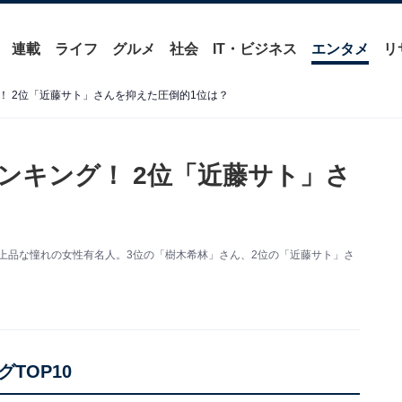
連載
ライフ
グルメ
社会
IT・ビジネス
エンタメ
リ
！ 2位「近藤サト」さんを抑えた圧倒的1位は？
ンキング！ 2位「近藤サト」さ
も上品な憧れの女性有名人。3位の「樹木希林」さん、2位の「近藤サト」さ
TOP10