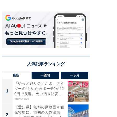
最新
一週間
一ヶ月
「やっと巡り会えたよ」ダイ
【兵庫
ソーの“ちいかわポーチ”が22
ーメン
1
1
0円で反響。ぬい活＆防災...
再現した
道...
2026/08/06
2026/08/0
【愛知県】無料の動物園＆観
【三重
光牧場に、市初の天然温泉
の直営
2
2