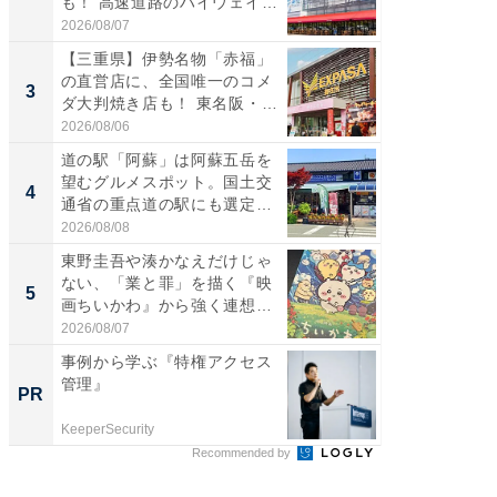
も！ 高速道路のハイウェイオ
ダ大判焼
ア...
伊...
2026/08/07
2026/08/0
【三重県】伊勢名物「赤福」
【千葉県
の直営店に、全国唯一のコメ
級マー
3
3
ダ大判焼き店も！ 東名阪・
ノベし
伊...
ー...
2026/08/06
2026/08/0
道の駅「阿蘇」は阿蘇五岳を
「100
望むグルメスポット。国土交
スタン
4
4
通省の重点道の駅にも選定｜
ュックが
阿...
2026/08/08
2026/08/0
東野圭吾や湊かなえだけじゃ
立山連
ない、「業と罪」を描く『映
風呂に、
5
5
画ちいかわ』から強く連想し
層水風
た...
帰...
2026/08/07
2026/08/0
事例から学ぶ『特権アクセス
一橋・
管理』
らが語
PR
PR
貫教育
KeeperSecurity
一橋大学
Recommended by