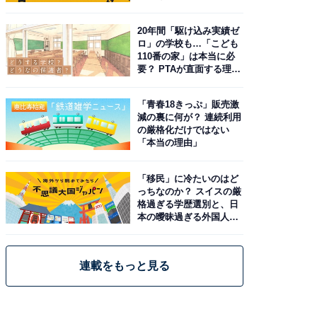
20年間「駆け込み実績ゼ
ロ」の学校も…「こども
110番の家」は本当に必
要？ PTAが直面する理想
と現実
「青春18きっぷ」販売激
減の裏に何が？ 連続利用
の厳格化だけではない
「本当の理由」
「移民」に冷たいのはど
っちなのか？ スイスの厳
格過ぎる学歴選別と、日
本の曖昧過ぎる外国人政
策
連載をもっと見る