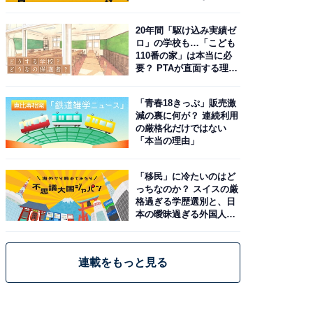
由。予習したい作品は？
20年間「駆け込み実績ゼ
ロ」の学校も…「こども
110番の家」は本当に必
要？ PTAが直面する理想
と現実
「青春18きっぷ」販売激
減の裏に何が？ 連続利用
の厳格化だけではない
「本当の理由」
「移民」に冷たいのはど
っちなのか？ スイスの厳
格過ぎる学歴選別と、日
本の曖昧過ぎる外国人政
策
連載をもっと見る