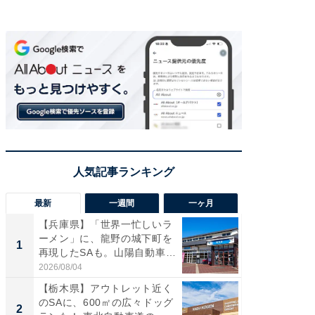
最新
一週間
一ヶ月
【兵庫県】「世界一忙しいラ
「気に
ーメン」に、龍野の城下町を
る〜」3
1
1
再現したSAも。山陽自動車
バー」
道...
好...
2026/08/04
2026/07/3
【栃木県】アウトレット近く
【三重
のSAに、600㎡の広々ドッグ
「鈴鹿天
2
2