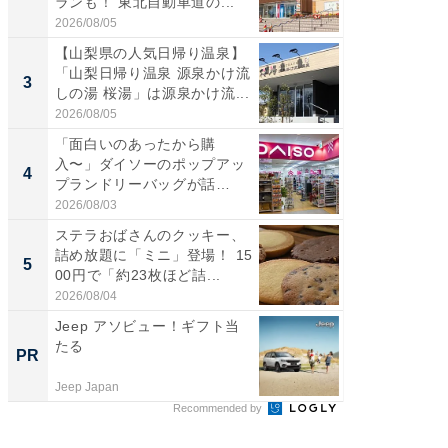
ランも！ 東北自動車道の...
は100
2026/08/05
2026/08/0
【山梨県の人気日帰り温泉】
「ミニオ
「山梨日帰り温泉 源泉かけ流
ッグ！ 
3
3
しの湯 桜湯」は源泉かけ流...
ど、夏限
2026/08/05
2026/08/0
「面白いのあったから購
ステラ
入〜」ダイソーのポップアッ
詰め放題
4
4
プランドリーバッグが話
00円で「
題。“さま...
2026/08/03
2026/08/0
ステラおばさんのクッキー、
【埼玉
詰め放題に「ミニ」登場！ 15
「行田天
5
5
00円で「約23枚ほど詰...
は和の
が...
2026/08/04
2026/08/0
Jeep アソビュー！ギフト当
車1台分
たる
能。現
PR
PR
ラ
Jeep Japan
BLAZE
Recommended by