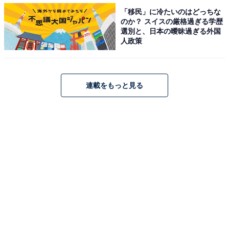
ごくしぶくていい」「歳を重ねるごとにカッコ良くて渋
「移民」に冷たいのはどっちな
い。白髪が、あるのに自然な感じて、ムーディーな感じ
のか？ スイスの厳格過ぎる学歴
がするから」などが挙げられました。岩城滉一さんの渋
選別と、日本の曖昧過ぎる外国
人政策
さに白髪がマッチしていて、年齢を重ねるごとに魅力が
増したと感じている人も多いようです。
連載をもっと見る