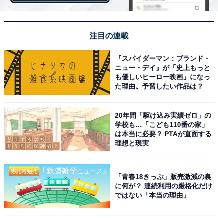
注目の連載
『スパイダーマン：ブランド・
画像出典：
プレスリリース
ニュー・デイ』が「史上もっと
も優しいヒーロー映画」になっ
た理由。予習したい作品は？
岩城滉一さんといえば、映画やドラマで活躍する俳優さ
んとして有名ですが、最近では趣味の愛車をYouTubeで
20年間「駆け込み実績ゼロ」の
配信するなど、幅広く活躍する人物ですね。「現在でも
学校も…「こども110番の家」
は本当に必要？ PTAが直面する
そのかっこ良さは衰えないどころか、以前よりも洗練さ
理想と現実
れたかっこ良さがある」と人気を集めています。
「青春18きっぷ」販売激減の裏
具体的なコメントには「よい年齢の重ね方をされてお
に何が？ 連続利用の厳格化だけ
り、白髪でも老けた感じではなく、さりげない感じがす
ではない「本当の理由」
る」「すごくかっこいい、白髪がマイナスでなくものす