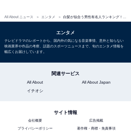
All About ニュース
エンタメ
白髪が似合う男性有名人ランキング！ 「舘ひろし」「岩城滉一」を抑えた1位は？
第1位：吉川晃司（305票）
エンタメ
テレビドラマのレポートから、国内外の気になる音楽事情、意外と知らない
映画業界や作品の考察、話題のスポーツニュースまで、旬のエンタメ情報を
幅広くお届けしています。
関連サービス
All About
All About Japan
イチオシ
サイト情報
会社概要
広告掲載
画像出典：
Amazon
プライバシーポリシー
著作権・商標・免責事項