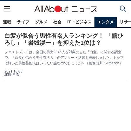
連載
ライフ
グルメ
社会
IT・ビジネス
エンタメ
リサ
白髪が似合う男性有名人ランキング！ 「舘ひ
ろし」「岩城滉一」を抑えた1位は？
ファストレンドは、全国の男女2046人を対象にした「白髪」に関する調査
で、「白髪が似合う男性有名人」のアンケート結果を発表しました。トップ
に輝いた男性芸能人はいったい誰なのでしょうか？（画像出典：Amazon）
2021.10.05
北崎 早希