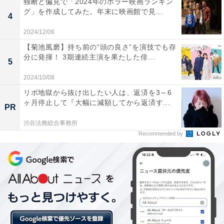
独断と偏見で「2024年のホラー映画ランキン
グ」を作成してみた。年末に映画館で見...
4
2024/12/06
【菊池風磨】持ち前の“頭の良さ”を演技でも存
分に発揮！ 3期連続主演を果たした俳...
5
2024/10/08
リボ地獄から抜け出したい人は、返済を3～6
ヶ月停止して『大幅に減額してから返済す...
PR
渋谷法務総合事務所
Recommended by