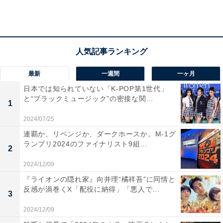
意見もありました。
最新
一週間
一ヶ月
日本では知られていない「K-POP第1世代」
と“ブラックミュージック”の密接な関...
1
2024/07/25
連覇か、リベンジか、ダークホースか。M-1グ
ランプリ2024のファイナリスト9組...
2
2024/12/09
『ライオンの隠れ家』向井理“橘祥吾”に同情と
反感が渦巻くX「配役に納得」「悪人で...
3
第2位：岩城滉一（247票）
2024/12/09