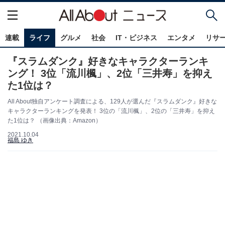
連載
ライフ
グルメ
社会
IT・ビジネス
エンタメ
リサ
『スラムダンク』好きなキャラクターランキ
ング！ 3位「流川楓」、2位「三井寿」を抑え
た1位は？
All About独自アンケート調査による、129人が選んだ『スラムダンク』好きな
キャラクターランキングを発表！ 3位の「流川楓」、2位の「三井寿」を抑え
た1位は？ （画像出典：Amazon）
2021.10.04
福島 ゆき