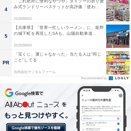
「これ絶対に便利なやつや」ダイソーの折り畳
回答者からの「好きなセリフ」では、口癖とも言える
み式ランドリーバスケットが高評価「使わ...
4
「どあほう」が、「好きなシーン」では、最終巻での桜
木花道とのハイタッチの場面が多く挙げられました。
2026/08/03
【兵庫県】「世界一忙しいラーメン」に、龍野
の城下町を再現したSAも。山陽自動車道...
5
2026/08/04
「宝くじ、運じゃなかった」当たる人は“同じ
こと”してる
PR
合同会社デジタルファーム
Recommended by