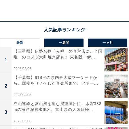
のではないでしょうか？
回答者からは、「クールでかっこいいから（39歳女
性）」「得点を取ることに対する執着がすごいから（19
歳男性）」「迫力のあるシーンが多い（24歳男性）」な
ど、ルーキーであるがゆえの臨場感溢れるプレーに関す
最新
一週間
一ヶ月
るコメントも見られました。
【三重県】伊勢名物「赤福」の直営店に、全国
唯一のコメダ大判焼き店も！ 東名阪・伊...
1
また「周囲に流されない芯の強さが好き（42歳男性）」
2026/08/06
「イケメンだけど実は面白い。桜木花道との掛け合いが
【千葉県】918㎡の県内最大級マーケットか
面白い（39歳女性）」「ときどき、ちょっと抜けた場面
ら、廃校をリノベした直売所まで。ファー...
2
があるのもいい（37歳女性）」など、桜木花道と張り合
2026/08/06
って赤木にゲンコツをもらったり、ぼそっと嫌味をつぶ
立山連峰と富山湾を望む展望風呂に、水深333
やいたりなど、クールな反面、面白いところを評価する
mの海洋深層水風呂。富山県の人気日帰...
3
コメントも見られました。
2026/08/06