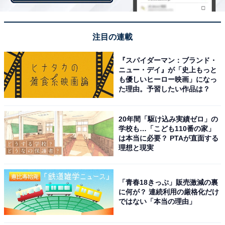
第2位：「三井寿」（39票）
注目の連載
『スパイダーマン：ブランド・
ニュー・デイ』が「史上もっと
も優しいヒーロー映画」になっ
た理由。予習したい作品は？
20年間「駆け込み実績ゼロ」の
学校も…「こども110番の家」
は本当に必要？ PTAが直面する
理想と現実
「青春18きっぷ」販売激減の裏
に何が？ 連続利用の厳格化だけ
ではない「本当の理由」