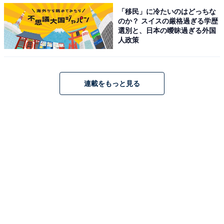
「移民」に冷たいのはどっちな
のか？ スイスの厳格過ぎる学歴
選別と、日本の曖昧過ぎる外国
人政策
連載をもっと見る
（画像出典：
Amazon
）
「バスケがしたいです……」この言葉に涙した人は数知
れず。多くの回答者が「好きなセリフ」として挙げた、
安西先生の「あきらめたらそこで試合終了ですよ…?」
の言葉も、かつて中学生だった三井寿に向けられた言葉
でした。