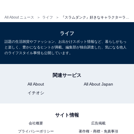
All About ニュース
ライフ
『スラムダンク』好きなキャラクターランキング！ 3位「流川楓」、2位「三井寿」を抑えた1位は？
回答者からは、「1度バスケの道から離れるも、自分の
想いを伝えるシーンがとても印象に残っている（23歳男
ライフ
性）」「栄光、挫折、復活、後悔、成長を兼ね備えたス
話題の生活雑貨やファッション、お出かけスポット情報など、暮らしがもっ
ラムダンクの中で1番人間味のあるキャラクター（39歳
と楽しく、豊かになるヒントが満載。編集部が独自調査した、気になる他人
女性）」「人は絶対に失敗をするけど、過去の誤ちを全
のライフスタイル事情も公開しています。
力で頑張れば取り返せると言う勇気をくれる人物です
（34歳男性）」など、バスケ復帰の名シーンに関するコ
関連サービス
メントが多く見られました。
All About
All About Japan
イチオシ
さらに、「センス抜群の3ポイントシューターでかっこ
いい（37歳男性）」「ここぞというときに決めてくれる
ゲームメーカー（41歳男性）」「ブランクがなかったら
サイト情報
どれほどのプレーヤーになっていたか気になる（37歳女
会社概要
広告掲載
性）」「挫折を経験したからこその泥臭く、熱いプレー
プライバシーポリシー
著作権・商標・免責事項