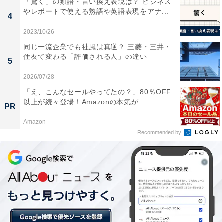
「驚く」の類語・言い換え表現は？ ビジネス
やレポートで使える熟語や英語表現をアナ...
第1位：旅行（313人）
4
2023/10/26
そして第1位は、「旅行」でした。回答者全体の62.6％を
同じ一流企業でも社風は真逆？ 三菱・三井・
占めます。「普段の大型連休はピークと重なるので平日
住友で変わる「評価される人」の違い
5
を挟んでゆっくり旅したい（30代女性）」などの声が見
2026/07/28
受けられました。
「え、こんなセールやってたの？」80％OFF
以上が続々登場！Amazonの本気が...
PR
旅先は、国内の温泉地や海外のビーチリゾートが人気で
Amazon
した。家族や友人と旅行したいという人がいる一方で、
Recommended by
「一人でのんびりしたい」というコメントも。「まった
く旅行をしていないので、そろそろ宿泊を兼ねて東京か
ら脱出したい（50代女性）」といった意見も寄せられま
した。
※回答者のコメントは原文ママです。