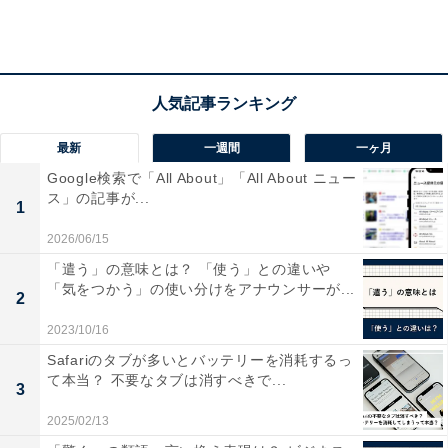
もいるようです。女性からは、休日も家事や育児で忙し
いため「一人きりでゆっくり過ごしたい」といった意見
も寄せられました。
最新
一週間
一ヶ月
Google検索で「All About」「All About ニュー
ス」の記事が...
1
2026/06/15
「遣う」の意味とは？ 「使う」との違いや
「気をつかう」の使い分けをアナウンサーが...
2
2023/10/16
Safariのタブが多いとバッテリーを消耗するっ
て本当？ 不要なタブは消すべきで...
3
2025/02/13