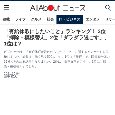
連載
ライフ
グルメ
社会
IT・ビジネス
エンタメ
リサ
「有給休暇にしたいこと」ランキング！ 3位
「掃除・模様替え」2位「ダラダラ過ごす」、
1位は？
ビズヒッツは、「有給休暇が取れたらしたいこと」に関するアンケートを実
施しました。対象は、働く男女500人です。1位は「旅行」で、回答者全体の
62.6％を占める結果となりました。2位は「ダラダラ過ごす」、3位は「掃
除・模様替え」でした。
2021.10.04
田中 寛大