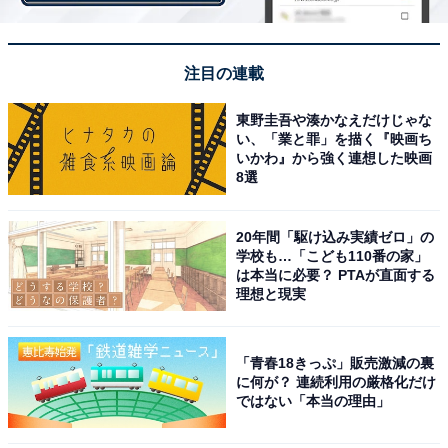
＞次ページ：10位までのランキング結果
注目の連載
【おすすめ記事】
・
東野圭吾や湊かなえだけじゃな
い、「業と罪」を描く『映画ち
「給料日のプチ贅沢」ランキング！ 3位「お酒」2位「食
いかわ』から強く連想した映画
事・食材」、1位は？
8選
・
金持ち企業ランキング！ 3位「ファーストリテイリン
20年間「駆け込み実績ゼロ」の
グ」2位「信越化学工業」、1位は……？
学校も…「こども110番の家」
は本当に必要？ PTAが直面する
・
理想と現実
「独身ならギリいけるけど…」手取り25万円できついと
思うこと1位は「欲しいものが買えない」、2位は？
「青春18きっぷ」販売激減の裏
・
に何が？ 連続利用の厳格化だけ
「国内旅行」総合満足度ランキング！ 2位「福井県」
ではない「本当の理由」
「京都府」を上回る1位は？ 【2021年発表】