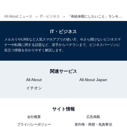
1
2
All About ニュース
IT・ビジネス
「有給休暇にしたいこと」ランキング！ 3位「掃除・模様替え」2位「ダラダラ過ごす」、1位は？
IT・ビジネス
メルカリやLINEなど人気スマホアプリの使い方、今さら聞けないビジネスマ
ナーや転職に関する話題など、若手からベテランまで、ビジネスパーソンに
役立つ情報を分かりやすく解説します。
関連サービス
All About
All About Japan
イチオシ
サイト情報
会社概要
広告掲載
プライバシーポリシー
著作権・商標・免責事項