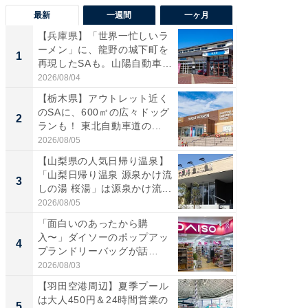
最新
一週間
一ヶ月
【兵庫県】「世界一忙しいラ
「気に
ーメン」に、龍野の城下町を
る〜」3
1
1
再現したSAも。山陽自動車
バー」
道...
好...
2026/08/04
2026/07/3
【栃木県】アウトレット近く
【三重
のSAに、600㎡の広々ドッグ
「鈴鹿天
2
2
ランも！ 東北自動車道の...
は100
2026/08/05
2026/08/0
【山梨県の人気日帰り温泉】
「ミニオ
「山梨日帰り温泉 源泉かけ流
ッグ！ 
3
3
しの湯 桜湯」は源泉かけ流...
ど、夏限
2026/08/05
2026/08/0
「面白いのあったから購
【埼玉
入〜」ダイソーのポップアッ
「行田天
4
4
プランドリーバッグが話
は和の
題。“さま...
が...
2026/08/03
2026/08/0
【羽田空港周辺】夏季プール
【石川
は大人450円＆24時間営業の
湯】「天
5
5