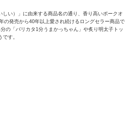
いしい）」に由来する商品名の通り、香り高いポークオ
9年の発売から40年以上愛され続けるロングセラー商品で
1分の「バリカタ1分うまかっちゃん」や炙り明太子トッ
うです。