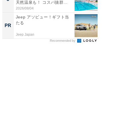
天然温泉も！ コスパ抜群...
賀ゆめ
お...
2026/08/04
2026/08/0
Jeep アソビュー！ギフト当
シェア別荘
たる
wners
PR
PR
Jeep Japan
COCO VIL
Recommended by