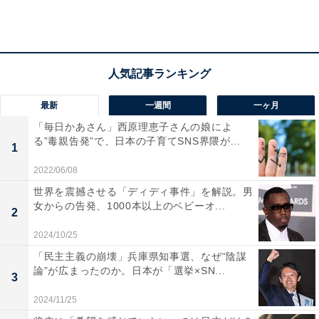
最新
一週間
一ヶ月
「毎日かあさん」西原理恵子さんの娘によ
る”毒親告発”で、日本の子育てSNS界隈が...
1
スパコロ調べ（全国に住む15～59歳の5874人に対して2021年9月10～12日
2022/06/08
にインターネット調査を実施）
世界を震撼させる「ディディ事件」を解説。男
女からの告発、1000本以上のベビーオ...
2
自由回答では「モバイルオーダーができてからお店で並
2024/10/25
ばなくて良いため時短になり密を回避できる（女性・20
「民主主義の崩壊」兵庫県知事選、なぜ“陰謀
代）」「限定で早く新作情報が見れるところがいい（男
論”が広まったのか。日本が「選挙×SN...
3
性・50代）」といった声も寄せられました。
2024/11/25