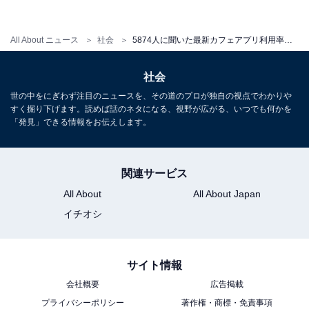
All About ニュース
社会
5874人に聞いた最新カフェアプリ利用率ランキング！ ドトールやコメダ珈琲を抑えた1位は？
社会
世の中をにぎわず注目のニュースを、その道のプロが独自の視点でわかりや
すく掘り下げます。読めば話のネタになる、視野が広がる、いつでも何かを
「発見」できる情報をお伝えします。
関連サービス
All About
All About Japan
イチオシ
サイト情報
会社概要
広告掲載
プライバシーポリシー
著作権・商標・免責事項