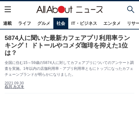
連載
ライフ
グルメ
社会
IT・ビジネス
エンタメ
リサ
5874人に聞いた最新カフェアプリ利用率ラン
キング！ ドトールやコメダ珈琲を抑えた1位
は？
全国に住む15～59歳の5874人に対してカフェアプリについてのアンケート調
査を実施。1年以内の店舗利用率・アプリ利用率ともにトップになったカフェ
チェーンブランドが明らかになりました。
2021.09.30
石川 カズキ