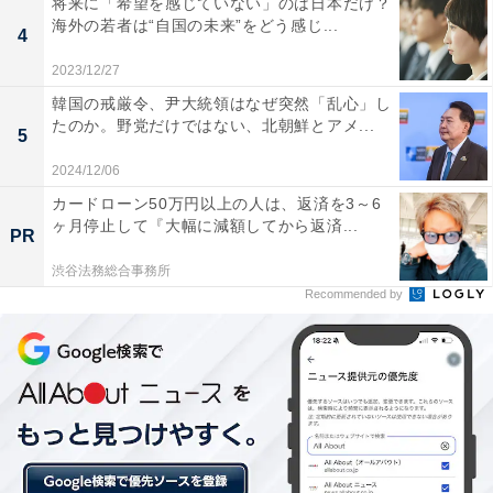
将来に「希望を感じていない」のは日本だけ？
＞次ページ：6位までのランキング結果
海外の若者は“自国の未来”をどう感じ...
4
2023/12/27
【関連記事】
・
韓国の戒厳令、尹大統領はなぜ突然「乱心」し
たのか。野党だけではない、北朝鮮とアメ...
「カフェチェーン」満足度ランキング！ 3位「ドトール
5
コーヒー」、2位「スターバックス」を抑えた1位
2024/12/06
は……？
カードローン50万円以上の人は、返済を3～6
ヶ月停止して『大幅に減額してから返済...
・
PR
高校生が好きな「コーヒー・紅茶チェーン」ランキン
渋谷法務総合事務所
グ！ 2位「コメダ珈琲」、1位はやはり…？
Recommended by
・
都道府県別スタバ店舗数ランキング2021！ 鳥取・島根に
は4店舗、次いでスタバが少ない県は……？
・
カルディでよく買う「コーヒー豆」ランキング 一番リピ
ート買いされているのはあの看板ブレンド