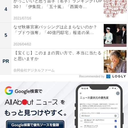
かっこいいと思う苗字（名字）ランキングTOP
30！ 「伊集院」「五十嵐」「西園寺...
4
2021/07/16
なぜ秋篠宮家バッシングは止まらないのか？
「ブドウ強奪」「40億円邸宅」報道の呆...
5
2026/04/02
【宝くじ】このままの買い方で、本当に当たる
と思いますか
PR
関東圏の人は住環境を選び、関西圏の人は家賃を
合同会社デジタルファーム
重視
Recommended by
地域別でみると、質問「引越にあたって、コロナ禍を考
慮・意識しましたか？」では、関東圏で「当てはまる」
と答えた人が合計57.1％だったのに対し、関西圏では
53.8％。