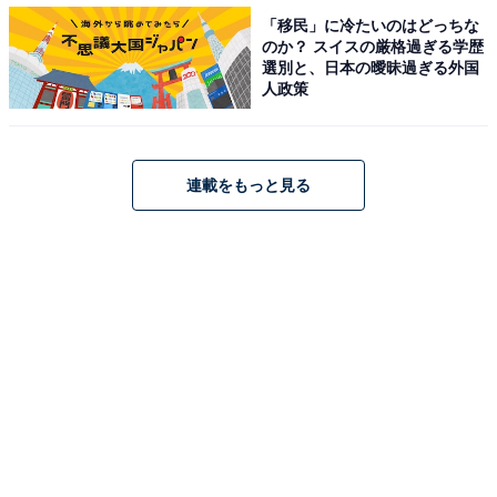
「移民」に冷たいのはどっちな
「都心に転職したい理由」ランキング！ 3位「生活しや
のか？ スイスの厳格過ぎる学歴
すい」2位「交通が便利」、1位は？
選別と、日本の曖昧過ぎる外国
人政策
・
「地方に転職したい理由」ランキング！ 3位「生活費が
安い」2位「通勤が楽」、1位は？
連載をもっと見る
・
首都圏の「買って住みたい街（駅）」ランキング！ 3位
「本厚木」、2位「白金高輪」、1位は2年連続で…？
【関連リンク】
プレスリリース