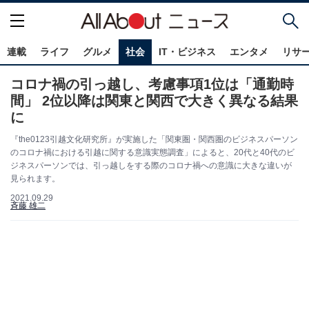
連載
ライフ
グルメ
社会
IT・ビジネス
エンタメ
リサ
コロナ禍の引っ越し、考慮事項1位は「通勤時
間」 2位以降は関東と関西で大きく異なる結果
に
『the0123引越文化研究所』が実施した「関東圏・関西圏のビジネスパーソン
のコロナ禍における引越に関する意識実態調査」によると、20代と40代のビ
ジネスパーソンでは、引っ越しをする際のコロナ禍への意識に大きな違いが
見られます。
2021.09.29
斉藤 雄二