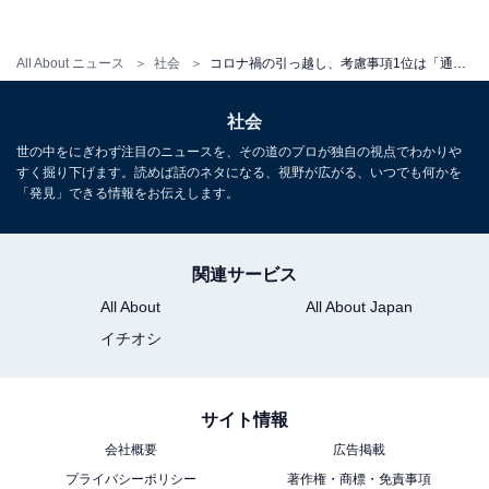
All About ニュース
社会
コロナ禍の引っ越し、考慮事項1位は「通勤時間」 2位以降は関東と関西で大きく異なる結果に
社会
世の中をにぎわず注目のニュースを、その道のプロが独自の視点でわかりや
すく掘り下げます。読めば話のネタになる、視野が広がる、いつでも何かを
「発見」できる情報をお伝えします。
1
2
関連サービス
All About
All About Japan
イチオシ
サイト情報
会社概要
広告掲載
プライバシーポリシー
著作権・商標・免責事項