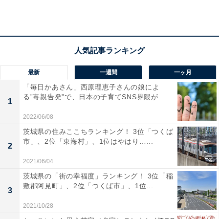
20代・40代ともにトップは「通勤時間（20代：64.4%・
40代：56.5%）」でしたが、20代の2位は「家賃
（48.3％）」、3位は「住居周辺の自然環境
（41.4％）」、40代は2位が同率で「間取り」「部屋の
広さ（数）」（ともに39.1％）でした。
最新
一週間
一ヶ月
「毎日かあさん」西原理恵子さんの娘によ
る”毒親告発”で、日本の子育てSNS界隈が...
同居人がいる割合やテレワークといった働き方の変化な
1
どに伴う意識の差が20代と40代にはあり、住居に求める
2022/06/08
ものの違いとしてアンケート結果に表れたのではないで
茨城県の住みここちランキング！ 3位「つくば
しょうか。
市」、2位「東海村」、1位はやはり…...
2
2021/06/04
茨城県の「街の幸福度」ランキング！ 3位「稲
敷郡阿見町」、2位「つくば市」、1位...
3
2021/10/28