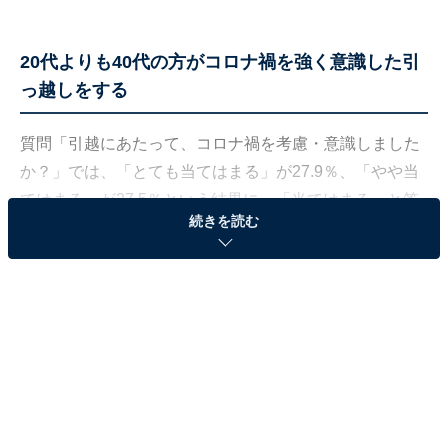
20代よりも40代の方がコロナ禍を強く意識した引
っ越しをする
質問「引越にあたって、コロナ禍を考慮・意識しました
か？」では、「とても当てはまる」が27.9％、「やや当
てはまる」が27.5％という結果に。「当てはまる」と答
続きを読む
えた人が半数を超えています。
年代別で見ると「とても当てはまる」に対する考え方の
違いが現れ、20代が26.9％だったのに対し40代は
33.1％。40代の方がより新型コロナの影響を意識してい
た様子が見られます。