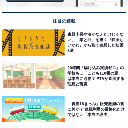
続く「（コロナ禍の引越において）引越にあたり何を考
慮・意識しましたか？（複数回答可）」という質問で
も、関東圏では1位「通勤時間（58.4％）」、2位「住居
注目の連載
周辺の自然環境（45.3％）」だったのに対し、関西圏で
東野圭吾や湊かなえだけじゃな
は1位「通勤時間（58.9％）」となり、2位「家賃
い、「業と罪」を描く『映画ち
（43.4％）」といったように、地域間で異なる結果にな
いかわ』から強く連想した映画
8選
っています。
20年間「駆け込み実績ゼロ」の
＞次ページ：コロナ禍の引っ越し、考慮事項6位までの
学校も…「こども110番の家」
は本当に必要？ PTAが直面する
ランキング結果
理想と現実
【関連記事】
・
「青春18きっぷ」販売激減の裏
に何が？ 連続利用の厳格化だけ
「全国住みたい街ランキング2021」発表！ 2位は「北海
ではない「本当の理由」
道 札幌市」、今回9連覇の1位は？
・