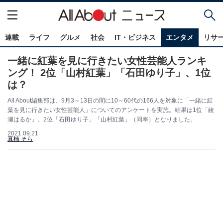
連載
ライフ
グルメ
社会
IT・ビジネス
エンタメ
リサ
一緒に紅葉を見に行きたい女性芸能人ランキ
ング！ 2位「山村紅葉」「石田ゆり子」、1位
は？
All About編集部は、9月3～13日の間に10～60代の166人を対象に「一緒に紅
葉を見に行きたい女性芸能人」についてのアンケートを実施。結果は1位「綾
瀬はるか」、2位「石田ゆり子」「山村紅葉」（同率）となりました。
2021.09.21
真楠 そら