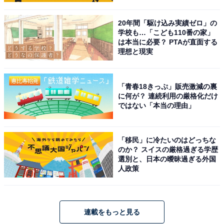
20年間「駆け込み実績ゼロ」の
学校も…「こども110番の家」
は本当に必要？ PTAが直面する
理想と現実
「青春18きっぷ」販売激減の裏
に何が？ 連続利用の厳格化だけ
ではない「本当の理由」
「移民」に冷たいのはどっちな
のか？ スイスの厳格過ぎる学歴
選別と、日本の曖昧過ぎる外国
人政策
連載をもっと見る