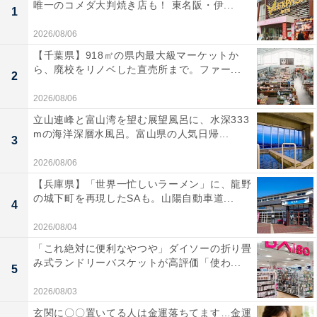
唯一のコメダ大判焼き店も！ 東名阪・伊...
1
2026/08/06
【千葉県】918㎡の県内最大級マーケットか
ら、廃校をリノベした直売所まで。ファー...
2
2026/08/06
立山連峰と富山湾を望む展望風呂に、水深333
mの海洋深層水風呂。富山県の人気日帰...
3
2026/08/06
【兵庫県】「世界一忙しいラーメン」に、龍野
の城下町を再現したSAも。山陽自動車道...
4
2026/08/04
「これ絶対に便利なやつや」ダイソーの折り畳
み式ランドリーバスケットが高評価「使わ...
5
2026/08/03
玄関に〇〇置いてる人は金運落ちてます…金運