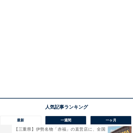
最新
一週間
一ヶ月
【三重県】伊勢名物「赤福」の直営店に、全国