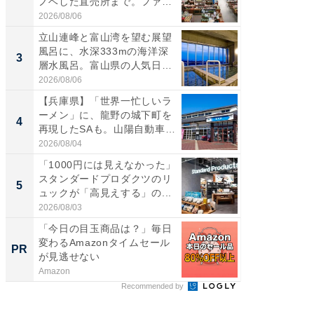
ノベした直売所まで。ファ
は100
ー...
2026/08/06
2026/08/0
立山連峰と富山湾を望む展望
ステラ
風呂に、水深333mの海洋深
詰め放題
3
3
層水風呂。富山県の人気日
00円で「
帰...
2026/08/06
2026/08/0
【兵庫県】「世界一忙しいラ
「ミニオ
ーメン」に、龍野の城下町を
ッグ！ 
4
4
再現したSAも。山陽自動車
ど、夏限
道...
2026/08/04
2026/08/0
「1000円には見えなかった」
【埼玉
スタンダードプロダクツのリ
「行田天
5
5
ュックが「高見えする」の...
は和の
が...
2026/08/03
2026/08/0
「今日の目玉商品は？」毎日
【全公
変わるAmazonタイムセール
装を成
PR
PR
が見逃せない
Amazon
株式会社
Recommended by