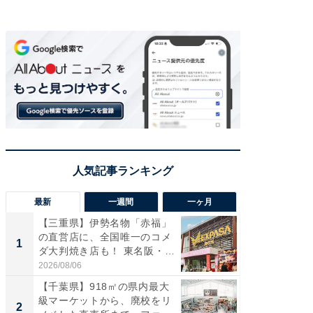
最新
一週間
一ヶ月
【三重県】伊勢名物「赤福」
【兵庫
の直営店に、全国唯一のコメ
ーメン
1
1
ダ大判焼き店も！ 東名阪・
再現した
伊...
道...
2026/08/06
2026/08/0
【千葉県】918㎡の県内最大
【三重
級マーケットから、廃校をリ
「鈴鹿天
2
2