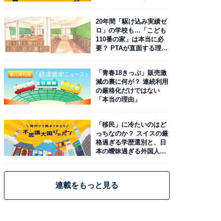
由。予習したい作品は？
20年間「駆け込み実績ゼ
ロ」の学校も…「こども
110番の家」は本当に必
要？ PTAが直面する理想
と現実
「青春18きっぷ」販売激
減の裏に何が？ 連続利用
の厳格化だけではない
「本当の理由」
「移民」に冷たいのはど
っちなのか？ スイスの厳
格過ぎる学歴選別と、日
本の曖昧過ぎる外国人政
策
連載をもっと見る