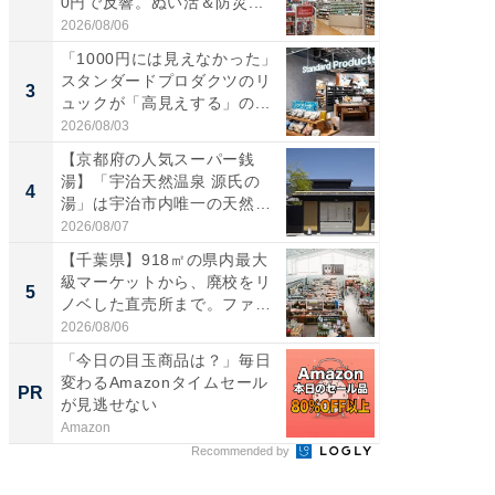
0円で反響。ぬい活＆防災...
ダ大判焼
伊...
2026/08/06
2026/08/0
「1000円には見えなかった」
【千葉県
スタンダードプロダクツのリ
級マー
3
3
ュックが「高見えする」の...
ノベし
ー...
2026/08/03
2026/08/0
【京都府の人気スーパー銭
ステラ
湯】「宇治天然温泉 源氏の
詰め放題
4
4
湯」は宇治市内唯一の天然温
00円で「
泉と...
2026/08/07
2026/08/0
【千葉県】918㎡の県内最大
立山連
級マーケットから、廃校をリ
風呂に、
5
5
ノベした直売所まで。ファ
層水風
ー...
帰...
2026/08/06
2026/08/0
「今日の目玉商品は？」毎日
【西野
変わるAmazonタイムセール
刊『北
PR
PR
が見逃せない
くか』
Amazon
FINCHI o
Recommended by