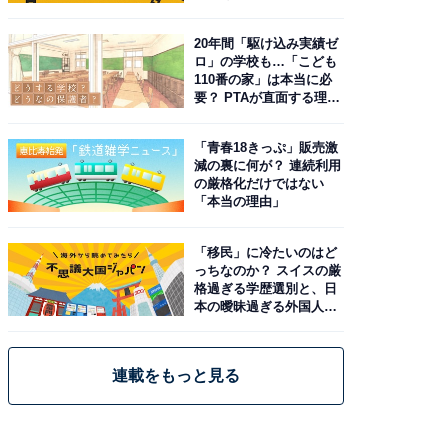
20年間「駆け込み実績ゼ
ロ」の学校も…「こども
110番の家」は本当に必
要？ PTAが直面する理想
と現実
「青春18きっぷ」販売激
減の裏に何が？ 連続利用
の厳格化だけではない
「本当の理由」
「移民」に冷たいのはど
っちなのか？ スイスの厳
格過ぎる学歴選別と、日
本の曖昧過ぎる外国人政
策
連載をもっと見る