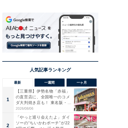
最新
一週間
一ヶ月
【三重県】伊勢名物「赤福」
【兵庫
の直営店に、全国唯一のコメ
ーメン
1
1
ダ大判焼き店も！ 東名阪・
再現した
伊...
道...
2026/08/06
2026/08/0
「やっと巡り会えたよ」ダイ
【三重
ソーの“ちいかわポーチ”が22
の直営
2
2