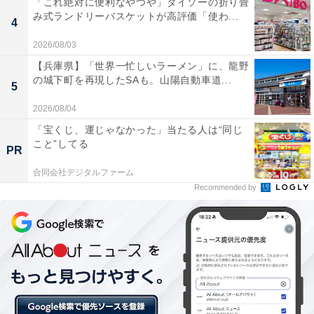
「これ絶対に便利なやつや」ダイソーの折り畳
こちらは後ろ側です。筆者が買ったのはピンク色の「モ
み式ランドリーバスケットが高評価「使わ...
4
ンスターポーチ」ですが、店舗には水色など違う色の
2026/08/03
「モンスターポーチ」もありました。価格は698円（税
【兵庫県】「世界一忙しいラーメン」に、龍野
込）です。
の城下町を再現したSAも。山陽自動車道...
5
2026/08/04
「宝くじ、運じゃなかった」当たる人は“同じ
こと”してる
PR
合同会社デジタルファーム
Recommended by