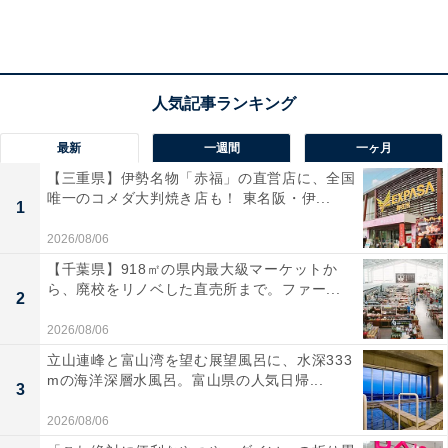
撫でたくなるほど。
最新
一週間
一ヶ月
【三重県】伊勢名物「赤福」の直営店に、全国
唯一のコメダ大判焼き店も！ 東名阪・伊...
1
2026/08/06
【千葉県】918㎡の県内最大級マーケットか
ら、廃校をリノベした直売所まで。ファー...
2
2026/08/06
立山連峰と富山湾を望む展望風呂に、水深333
mの海洋深層水風呂。富山県の人気日帰...
3
後ろ側
2026/08/06