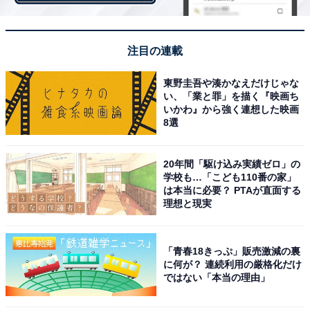
中にはカルディオリジナルの「豆乳ビスケット」
注目の連載
東野圭吾や湊かなえだけじゃな
い、「業と罪」を描く『映画ち
いかわ』から強く連想した映画
8選
20年間「駆け込み実績ゼロ」の
学校も…「こども110番の家」
は本当に必要？ PTAが直面する
理想と現実
「青春18きっぷ」販売激減の裏
に何が？ 連続利用の厳格化だけ
ではない「本当の理由」
「豆乳ビスケット メープルクリーム」が5個入っている