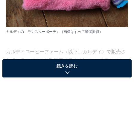
カルディの「モンスターポーチ」（画像はすべて筆者撮影）
カルディコーヒーファーム（以下、カルディ）で販売さ
れているハロウィン限定アイテムの1つに、「モンスタ
続きを読む
ーポーチ」があります。ハロウィンらしく可愛らしいデ
ザインで、SNSなどでも話題になっているようです。こ
のポーチ、見た目の可愛さは言うまでもないのですが、
実は想像以上の大容量でした。
ふわふわで触り心地がとってもいい