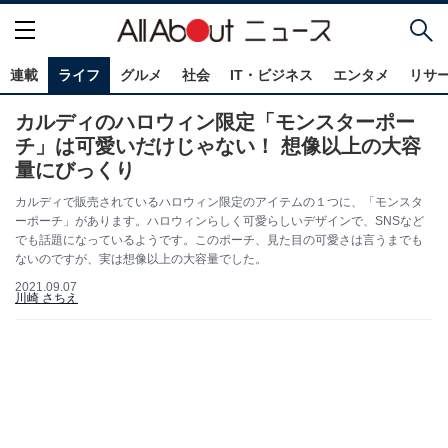
連載
ライフ
グルメ
社会
IT・ビジネス
エンタメ
リサ
カルディのハロウィン限定「モンスターポー
チ」は可愛いだけじゃない！ 想像以上の大容
量にびっくり
カルディで販売されているハロウィン限定のアイテムの１つに、「モンスタ
ーポーチ」があります。ハロウィンらしく可愛らしいデザインで、SNSなど
でも話題になっているようです。このポーチ、見た目の可愛さは言うまでも
ないのですが、実は想像以上の大容量でした。
2021.09.07
川崎 さちえ