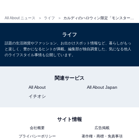
All About ニュース
ライフ
カルディのハロウィン限定「モンスターポーチ」は可愛いだけじゃない！ 想像以上の大容量にびっくり
「モンスターポーチ」の使い道
ライフ
話題の生活雑貨やファッション、お出かけスポット情報など、暮らしがもっ
と楽しく、豊かになるヒントが満載。編集部が独自調査した、気になる他人
のライフスタイル事情も公開しています。
関連サービス
All About
All About Japan
イチオシ
サイト情報
会社概要
広告掲載
プライバシーポリシー
著作権・商標・免責事項