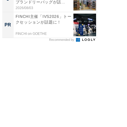
プランドリーバッグが話
リーバ
題。“さま...
わ...
2026/08/03
2026/08/0
FINCHI主催「IVS2026」トー
頑張ら
クセッションが話題に！
にくい
PR
PR
FINCHI on GOETHE
森永乳業
Recommended by