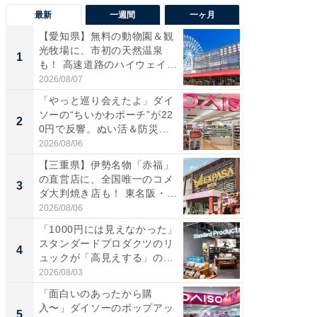
最新
一週間
一ヶ月
【愛知県】無料の動物園＆観
【兵庫
光牧場に、市初の天然温泉
ーメン
1
1
も！ 高速道路のハイウェイオ
再現した
ア...
道...
2026/08/07
2026/08/0
「やっと巡り会えたよ」ダイ
【三重
ソーの“ちいかわポーチ”が22
の直営
2
2
0円で反響。ぬい活＆防災...
ダ大判焼
伊...
2026/08/06
2026/08/0
【三重県】伊勢名物「赤福」
【千葉県
の直営店に、全国唯一のコメ
級マー
3
3
ダ大判焼き店も！ 東名阪・
ノベし
伊...
ー...
2026/08/06
2026/08/0
「1000円には見えなかった」
立山連
スタンダードプロダクツのリ
風呂に、
4
4
ュックが「高見えする」の...
層水風
帰...
2026/08/03
2026/08/0
「面白いのあったから購
「これ
入〜」ダイソーのポップアッ
ダイソ
5
5