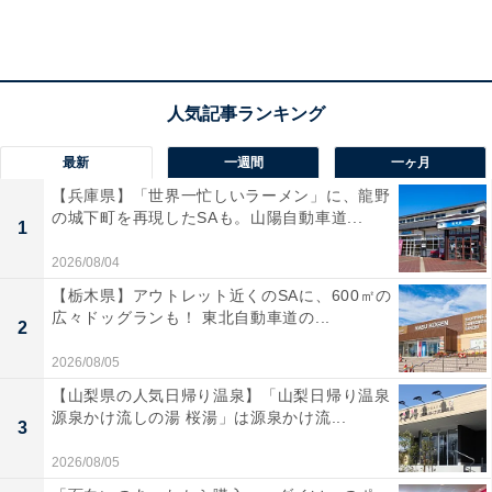
「HW コスチュームベアー」
カルディ店舗の入り口にたたずんでいたのが「HW コス
チュームベアー」です。つぶらな瞳がすごく可愛くて、
最新
一週間
一ヶ月
思わず手に取ってしまいました。そして買い物かごへ。
【兵庫県】「世界一忙しいラーメン」に、龍野
の城下町を再現したSAも。山陽自動車道...
1
2026/08/04
【栃木県】アウトレット近くのSAに、600㎡の
広々ドッグランも！ 東北自動車道の...
2
2026/08/05
【山梨県の人気日帰り温泉】「山梨日帰り温泉
源泉かけ流しの湯 桜湯」は源泉かけ流...
3
2026/08/05