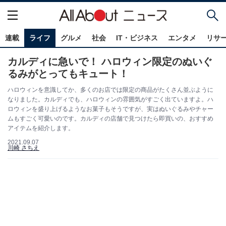
連載
ライフ
グルメ
社会
IT・ビジネス
エンタメ
リサ
カルディに急いで！ ハロウィン限定のぬいぐ
るみがとってもキュート！
ハロウィンを意識してか、多くのお店では限定の商品がたくさん並ぶように
なりました。カルディでも、ハロウィンの雰囲気がすごく出ていますよ。ハ
ロウィンを盛り上げるようなお菓子もそうですが、実はぬいぐるみやチャー
ムもすごく可愛いのです。カルディの店舗で見つけたら即買いの、おすすめ
アイテムを紹介します。
2021.09.07
川崎 さちえ