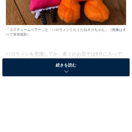
「コスチュームベアー」と「ハロウィンくたくた白ネコちゃん」（画像はす
べて筆者撮影）
ハロウィンを意識してか、多くのお店では9月に入って
から季節限定の商品がたくさん並ぶようになりました。
続きを読む
SNSなどでも話題になることが多い人気のお店カルディ
コーヒーファーム（以下、カルディ）も、店内がハロウ
ィンムードになっていますよ。
ハロウィンを盛り上げるようなお菓子もそうですが、実
はぬいぐるみやチャームもすごく可愛いのです。カルデ
ィの店舗で見つけたら即買いの、おすすめアイテムを2