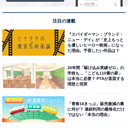
注目の連載
『スパイダーマン：ブランド・
ニュー・デイ』が「史上もっと
ハロウィンらしい色の服
も優しいヒーロー映画」になっ
た理由。予習したい作品は？
ハロウィンにふさわしいオレンジ色の服を着ています。
20年間「駆け込み実績ゼロ」の
学校も…「こども110番の家」
は本当に必要？ PTAが直面する
理想と現実
「青春18きっぷ」販売激減の裏
に何が？ 連続利用の厳格化だけ
ではない「本当の理由」