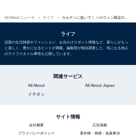
All About ニュース
ライフ
カルディに急いで！ ハロウィン限定のぬいぐるみがとってもキュート！
ライフ
話題の生活雑貨やファッション、お出かけスポット情報など、暮らしがもっ
と楽しく、豊かになるヒントが満載。編集部が独自調査した、気になる他人
のライフスタイル事情も公開しています。
iPhone 11と比較
高さ約15cmのiPhone 11と並べると、ちょっと大きいく
関連サービス
らいのサイズ。例えば車の中に飾ったり、本棚にちょこ
All About
All About Japan
んと置いたりしてもいいですよね。
イチオシ
サイト情報
会社概要
広告掲載
プライバシーポリシー
著作権・商標・免責事項