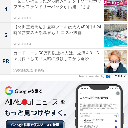
「面白いのあったから購入〜」ダイソーのポッ
プアップランドリーバッグが話題。“さま...
4
2026/08/03
【羽田空港周辺】夏季プールは大人450円＆24
時間営業の天然温泉も！ コスパ抜群...
毛はふわふわ
5
2026/08/04
ふわふわした毛並みで、頭を撫でたくなってしまいま
カードローン50万円以上の人は、返済を3～6
ヶ月停止して『大幅に減額してから返済...
す。
PR
渋谷法務総合事務所
Recommended by