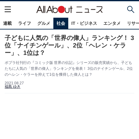
連載
ライフ
グルメ
社会
IT・ビジネス
エンタメ
リサ
子どもに人気の「世界の偉人」ランキング！ 3
位「ナイチンゲール」、2位「ヘレン・ケラ
ー」、1位は？
ポプラ社刊行の『コミック版 世界の伝記』シリーズの販売実績から、子ども
たちに人気の「世界の偉人」ランキングを発表！ 3位のナイチンゲール、2位
のヘレン・ケラーを抑えて1位を獲得した偉人とは？
2021.08.27
福島 ゆき