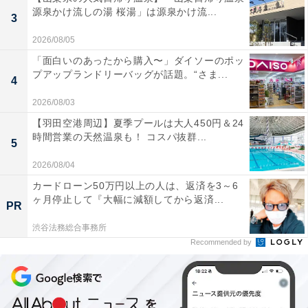
源泉かけ流しの湯 桜湯」は源泉かけ流...
3
2026/08/05
「面白いのあったから購入〜」ダイソーのポッ
プアップランドリーバッグが話題。“さま...
4
2026/08/03
【羽田空港周辺】夏季プールは大人450円＆24
時間営業の天然温泉も！ コスパ抜群...
5
2026/08/04
カードローン50万円以上の人は、返済を3～6
ヶ月停止して『大幅に減額してから返済...
PR
渋谷法務総合事務所
Recommended by