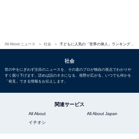
All About ニュース
社会
子どもに人気の「世界の偉人」ランキング！ 3位「ナイチンゲール」、2位「ヘレン・ケラー」、1位は？
社会
世の中をにぎわず注目のニュースを、その道のプロが独自の視点でわかりや
すく掘り下げます。読めば話のネタになる、視野が広がる、いつでも何かを
「発見」できる情報をお伝えします。
関連サービス
All About
All About Japan
イチオシ