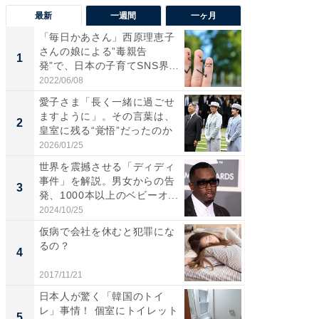
最新
一週間
一ヶ月
「毎日かあさん」西原理恵子
え、一方
さんの娘による”毒親告
円!? 
1
1
発”で、日本の子育てSNS界隈
で実はア
が...
2022/06/08
2026/08/0
愛子さま「長く一緒に過ごせ
「自転
ますように」。その言葉は、
たら60
2
2
皇室に残る“覚悟”だったのか
時代に知
2026/01/25
2026/08/0
世界を震撼させる「ディディ
「歩道走
事件」を解説。男女からの告
ソ・ホ
3
3
発、1000本以上のベビーオ...
時代に知
2024/10/25
2026/08/0
仮病で会社を休むと犯罪にな
全国の
るの？
付きの
4
PR
2017/11/21
COCO VIL
日本人が驚く「韓国のトイ
レ」事情！ 個室にトイレット
5