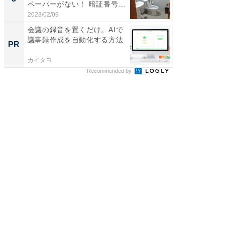
ペーパーがない！ 暗証番号
が...
2023/02/09
会議の録音を置くだけ。AIで
議事録作成を自動化する方法
PR
カイタヨ
Recommended by