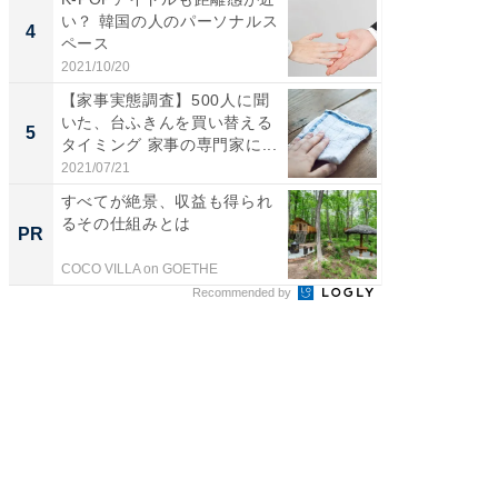
い？ 韓国の人のパーソナルス
4
ペース
2021/10/20
【家事実態調査】500人に聞
いた、台ふきんを買い替える
5
タイミング 家事の専門家に...
2021/07/21
すべてが絶景、収益も得られ
るその仕組みとは
PR
COCO VILLA on GOETHE
Recommended by