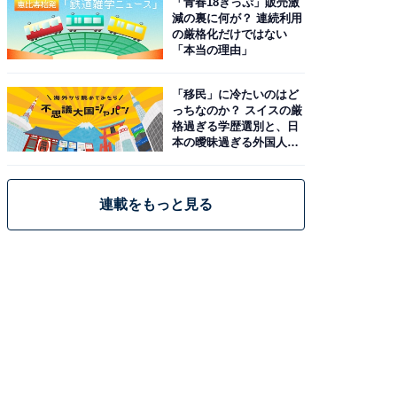
「青春18きっぷ」販売激
減の裏に何が？ 連続利用
の厳格化だけではない
「本当の理由」
「移民」に冷たいのはど
っちなのか？ スイスの厳
格過ぎる学歴選別と、日
本の曖昧過ぎる外国人政
策
連載をもっと見る