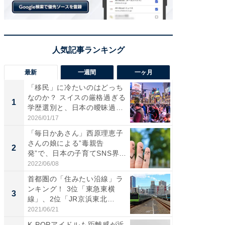
最新
一週間
一ヶ月
「移民」に冷たいのはどっち
え、一方
なのか？ スイスの厳格過ぎる
円!? 
1
1
学歴選別と、日本の曖昧過
で実はア
ぎ...
2026/01/17
2026/08/0
「毎日かあさん」西原理恵子
「歩道走
さんの娘による”毒親告
ソ・ホ
2
2
発”で、日本の子育てSNS界隈
時代に知
が...
2022/06/08
2026/08/0
首都圏の「住みたい沿線」ラ
全国の
ンキング！ 3位「東急東横
付きの
3
PR
線」、2位「JR京浜東北
線」...
2021/06/21
COCO VIL
K-POPアイドルも距離感が近