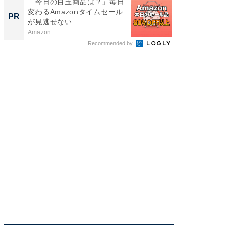
「今日の目玉商品は？」毎日
堅牢さ
変わるAmazonタイムセール
最新「ar
PR
PR
が見逃せない
Amazon
arrows
Recommended by