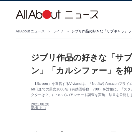
All About ニュース
ライフ
ジブリ作品の好きな「サブキャラ」ラ
ジブリ作品の好きな「サ
ン」「カルシファー」を抑
「1Screen」を運営するVivianeは、「NetflixやAma
60代までの男女1000名（有効回答数：700）を対象に、「
クターは？」についてのアンケート調査を実施。結果を公開し
2021.08.20
新橋 まい