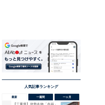
最新
一週間
一ヶ月
【三重県】伊勢名物「赤福」
【兵庫