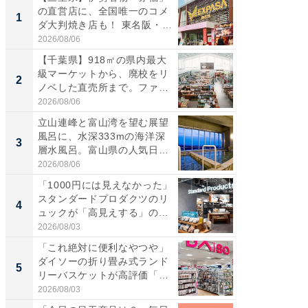
の直営店に、全国唯一のコメ
ーメン
1
1
ダ大判焼き店も！ 東名阪・
再現した
伊...
道...
2026/08/06
2026/08/0
【千葉県】918㎡の県内最大
【三重
級マーケットから、廃校をリ
の直営
2
2
ノベした直売所まで。ファ
ダ大判焼
ー...
伊...
2026/08/06
2026/08/0
立山連峰と富山湾を望む展望
【千葉県
風呂に、水深333mの海洋深
級マー
3
3
層水風呂。富山県の人気日
ノベし
帰...
ー...
2026/08/06
2026/08/0
「1000円には見えなかった」
ステラ
スタンダードプロダクツのリ
詰め放題
4
4
ュックが「高見えする」の...
00円で「
2026/08/03
2026/08/0
「これ絶対に便利なやつや」
立山連
ダイソーの折り畳み式ランド
風呂に、
5
5
リーバスケットが高評価「使
層水風
わ...
帰...
2026/08/03
2026/08/0