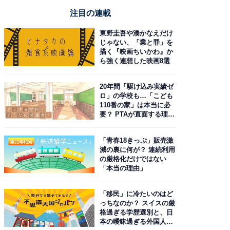
注目の連載
東野圭吾や湊かなえだけ
じゃない、「業と罪」を
描く『映画ちいかわ』か
ら強く連想した映画8選
20年間「駆け込み実績ゼ
ロ」の学校も…「こども
110番の家」は本当に必
要？ PTAが直面する理想
と現実
「青春18きっぷ」販売激
減の裏に何が？ 連続利用
の厳格化だけではない
「本当の理由」
「移民」に冷たいのはど
っちなのか？ スイスの厳
格過ぎる学歴選別と、日
本の曖昧過ぎる外国人政