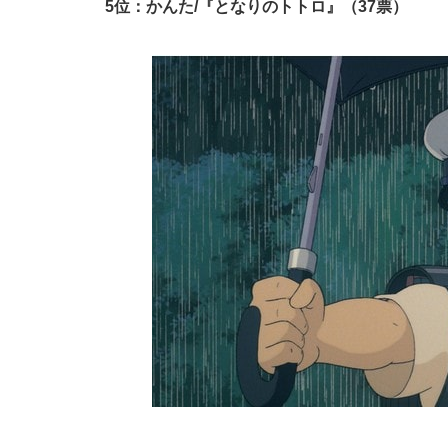
5位：かんた/『となりのトトロ』（37票）