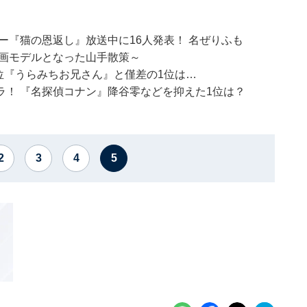
ー『猫の恩返し』放送中に16人発表！ 名ぜりふも
映画モデルとなった山手散策～
位『うらみちお兄さん』と僅差の1位は…
！ 『名探偵コナン』降谷零などを抑えた1位は？
2
3
4
5