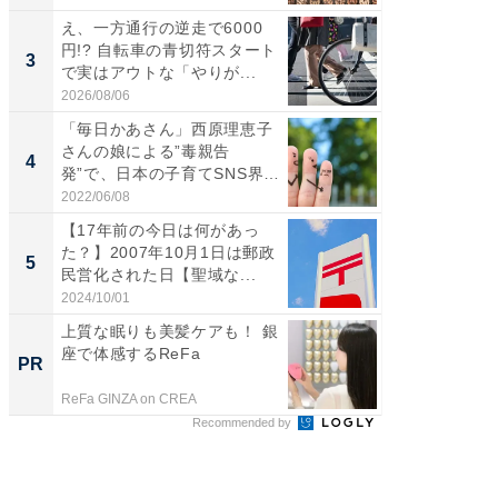
え、一方通行の逆走で6000
これが
円!? 自転車の青切符スタート
な間取
3
PR
で実はアウトな「やりが...
2026/08/06
株式会社
「毎日かあさん」西原理恵子
さんの娘による”毒親告
4
発”で、日本の子育てSNS界隈
が...
2022/06/08
【17年前の今日は何があっ
た？】2007年10月1日は郵政
5
民営化された日【聖域な...
2024/10/01
上質な眠りも美髪ケアも！ 銀
座で体感するReFa
PR
ReFa GINZA on CREA
Recommended by