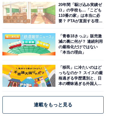
20年間「駆け込み実績ゼ
ロ」の学校も…「こども
110番の家」は本当に必
要？ PTAが直面する理想
と現実
「青春18きっぷ」販売激
減の裏に何が？ 連続利用
の厳格化だけではない
「本当の理由」
「移民」に冷たいのはど
っちなのか？ スイスの厳
格過ぎる学歴選別と、日
本の曖昧過ぎる外国人政
策
連載をもっと見る