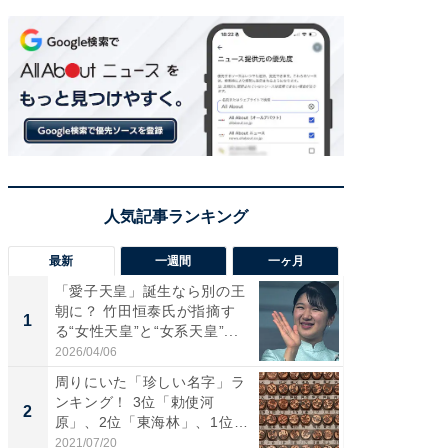
最新
一週間
一ヶ月
「愛子天皇」誕生なら別の王
え、一方
朝に？ 竹田恒泰氏が指摘す
円!? 
1
1
る“女性天皇”と“女系天皇”...
で実はア
2026/04/06
2026/08/0
周りにいた「珍しい名字」ラ
「歩道走
ンキング！ 3位「勅使河
ソ・ホ
2
2
原」、2位「東海林」、1位
時代に知
は？...
2021/07/20
2026/08/0