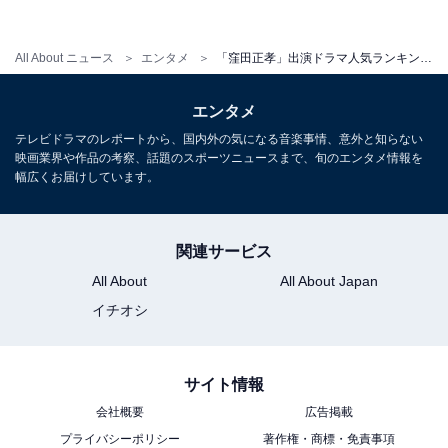
All About ニュース
エンタメ
「窪田正孝」出演ドラマ人気ランキング！ 3位『デスノート』、2位『エール』を抑えた1位は？
エンタメ
テレビドラマのレポートから、国内外の気になる音楽事情、意外と知らない
映画業界や作品の考察、話題のスポーツニュースまで、旬のエンタメ情報を
幅広くお届けしています。
関連サービス
All About
All About Japan
『デスノート』（画像は
Amazon
より）
イチオシ
日本テレビ系の『日曜ドラマ』枠で2015年7～9月に放送
された『デスノート』が3位にランクイン。漫画
サイト情報
『DEATH NOTE』を原作とした本作品は、原作とは違う
会社概要
広告掲載
オリジナルの設定が話題となりました。名前を書いた人
プライバシーポリシー
著作権・商標・免責事項