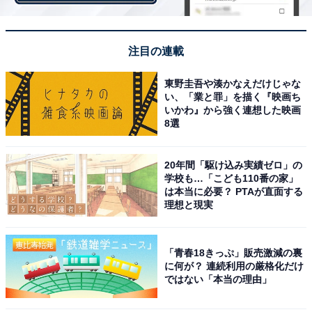
2位に選ばれたのは、2020年度前期放送のNHK連続テレ
注目の連載
ビ小説『エール』。第102作として同年3～11月まで放送
されました。窪田正孝さんが主演、二階堂ふみさんがヒ
東野圭吾や湊かなえだけじゃな
ロインを演じた同作品は、昭和の音楽史を代表する作曲
い、「業と罪」を描く『映画ち
いかわ』から強く連想した映画
家・古関裕而さんと歌手としても活躍したその妻・古関
8選
金子さんをモデルに、人物名や団体名を一部改称して再
構成しフィクションとして制作されました。昭和という
20年間「駆け込み実績ゼロ」の
激動の時代の中で人々の心に寄り添う数々のヒット曲を
学校も…「こども110番の家」
は本当に必要？ PTAが直面する
生み出した作曲家とその妻の波乱万丈の生涯を描いたス
理想と現実
トーリーです。
「青春18きっぷ」販売激減の裏
に何が？ 連続利用の厳格化だけ
ではない「本当の理由」