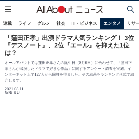
連載
ライフ
グルメ
社会
IT・ビジネス
エンタメ
リサ
「窪田正孝」出演ドラマ人気ランキング！ 3位
『デスノート』、2位『エール』を抑えた1位
は？
オールアバウトでは窪田正孝さんの誕生日（8月6日）に合わせて、「窪田正
孝さんが出演したドラマで好きな作品」に関するアンケート調査を実施。イ
ンターネット上で127人から回答を得ました。その結果をランキング形式で紹
介します。
2021.08.11
新橋 まい