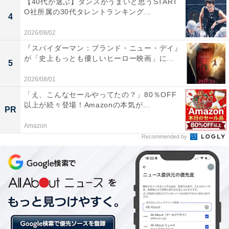
【40代が選ぶ】ダンスがうまいと思うSTART
O社所属の30代タレントランキング...
4
2026/08/02
『スパイダーマン：ブランド・ニュー・デイ』
が「史上もっとも優しいヒーロー映画」に...
5
2026/08/01
「え、こんなセールやってたの？」80％OFF
以上が続々登場！Amazonの本気が...
PR
Amazon
Recommended by
『エール』（画像は
Amazon
より）