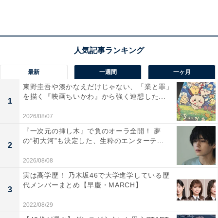
最新
一週間
一ヶ月
東野圭吾や湊かなえだけじゃない、「業と罪」
を描く『映画ちいかわ』から強く連想した...
1
2026/08/07
『一次元の挿し木』で負のオーラ全開！ 夢
の“初大河”も決定した、生粋のエンターテ...
2
2026/08/08
実は高学歴！ 乃木坂46で大学進学している歴
2位『エール』（2020年）
代メンバーまとめ【早慶・MARCH】
3
2022/08/29