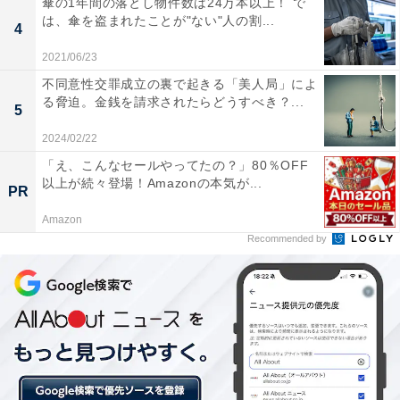
傘の1年間の落とし物件数は24万本以上！ で
は、傘を盗まれたことが"ない"人の割...
南森町エリアは、梅田まで徒歩圏で2駅3路線が使用でき
4
るアクセスの良さが魅力です。駅周辺にはオフィスや商
2021/06/23
業施設が多く揃い、教育機関が複数立地している他、日
不同意性交罪成立の裏で起きる「美人局」によ
る脅迫。金銭を請求されたらどうすべき？...
本一長い商店街として有名な天神橋筋商店街がありま
5
す。また、駅の南側には大阪天満宮が、徒歩圏の大川沿
2024/02/22
いには公園が整備されています。恵まれた利便性や緑に
「え、こんなセールやってたの？」80％OFF
触れる環境があることなどが、安定した人気の要因とい
以上が続々登場！Amazonの本気が...
PR
えそうです。
Amazon
Recommended by