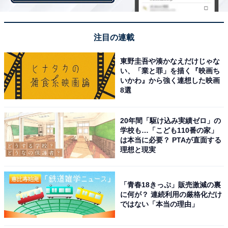
注目の連載
東野圭吾や湊かなえだけじゃな
い、「業と罪」を描く『映画ち
いかわ』から強く連想した映画
3位は交通アクセスが良好な「渡辺橋G駅」
8選
渡辺橋駅は、中之島地下街を経由することで大阪市西区
20年間「駆け込み実績ゼロ」の
学校も…「こども110番の家」
にある肥後橋駅への移動が可能。また、肥後橋駅から西
は本当に必要？ PTAが直面する
梅田駅までは約3分、なんば駅までは約5分というアクセ
理想と現実
スの良さが人気です。同エリアには、渡辺橋駅直結でオ
フィスやレストラン、ホテルなどが入居する「中之島フ
「青春18きっぷ」販売激減の裏
ェスティバルタワー」があるほか、周辺には超高層ビル
に何が？ 連続利用の厳格化だけ
が林立しており、商業都市大阪としての景観を形成して
ではない「本当の理由」
います。近隣には文化施設も多く立ち並び、国立国際美