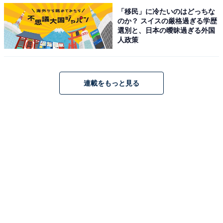
術館や大阪市立科学館などがあります。洗練された都会
「移民」に冷たいのはどっちな
らしさがあることに加え、複数の路線が利用できる注目
のか？ スイスの厳格過ぎる学歴
選別と、日本の曖昧過ぎる外国
のエリアといえそうです。
人政策
※近接駅を統合しています。2つの近接駅を統合した場
合は駅名の後にG（group）を、3つ以上の近接駅を統合
連載をもっと見る
した場合はA（area）を付記しています。
※1南森町G：大阪天満宮・南森町
※2渡辺橋G：肥後橋・渡辺橋
＞10位までの全ランキング結果を見る
【おすすめ記事】
・