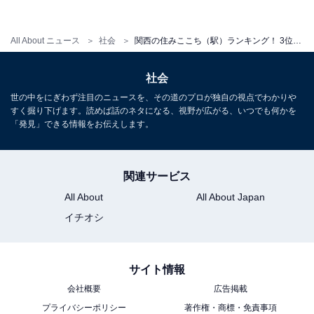
関西の住みここちランキング！ 3位「大阪市北区」、2位
「箕面市」、1位は…
All About ニュース
社会
関西の住みここち（駅）ランキング！ 3位「肥後橋・渡辺橋」、2位「大阪天満宮・南森町」、1位は…
・
関西在住4600人が選ぶ「住みたい沿線」ランキング！ 3
社会
位「地下鉄御堂筋線」、2位「JR東海道本線」、1位は？
世の中をにぎわず注目のニュースを、その道のプロが独自の視点でわかりや
すく掘り下げます。読めば話のネタになる、視野が広がる、いつでも何かを
・
「発見」できる情報をお伝えします。
京都府の住みここちランキング！ 3位「長岡京市」、2位
「京都市左京区」、1位は今年も…
・
関連サービス
兵庫県の住みここちランキング！ 3位「神戸市中央
All About
All About Japan
区」、2位「西宮市」、1位は2年連続で…！
イチオシ
サイト情報
【関連リンク】
会社概要
広告掲載
・
プライバシーポリシー
著作権・商標・免責事項
「いい部屋ネット 街の住みここちランキング2021<関西