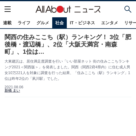
連載
ライフ
グルメ
社会
IT・ビジネス
エンタメ
リサ
関西の住みここち（駅）ランキング！ 3位「肥
後橋・渡辺橋」、2位「大阪天満宮・南森
町」、1位は…
大東建託は、居住満足度調査を行い「いい部屋ネット 街の住みここちランキ
ング2021＜関西版＞」を発表しました。関西（関西2府4県内）に住む成人男
女10万221人を対象に調査を行った結果、「住みここち（駅）ランキング」1
位は昨年2位の「夙川駅」でした。
2021.08.06
新橋 まい