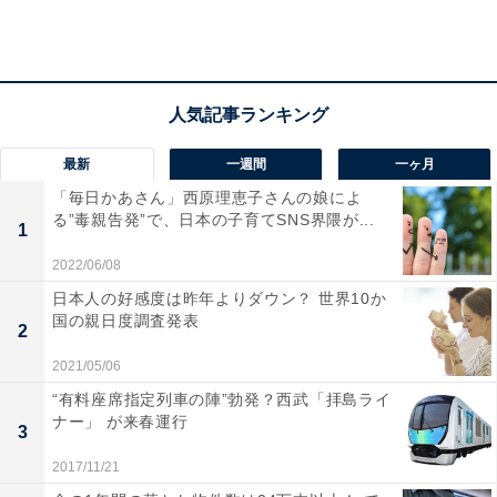
最新
一週間
一ヶ月
「毎日かあさん」西原理恵子さんの娘によ
る”毒親告発”で、日本の子育てSNS界隈が...
1
2022/06/08
日本人の好感度は昨年よりダウン？ 世界10か
国の親日度調査発表
2
2021/05/06
“有料座席指定列車の陣”勃発？西武「拝島ライ
ナー」 が来春運行
3
2位は「生活の利便性」と「親しみやすさ」で高評
2017/11/21
価「南森町G駅」